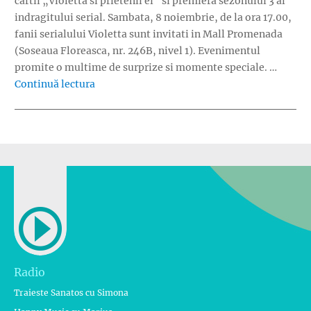
cartii „Violetta si prietenii ei” si premiera sezonului 3 al
indragitului serial. Sambata, 8 noiembrie, de la ora 17.00,
fanii serialului Violetta sunt invitati in Mall Promenada
(Soseaua Floreasca, nr. 246B, nivel 1). Evenimentul
promite o multime de surprize si momente speciale. …
„Prima intalnire cu fanii cartilor Violetta d
Continuă lectura
Radio
Traieste Sanatos cu Simona