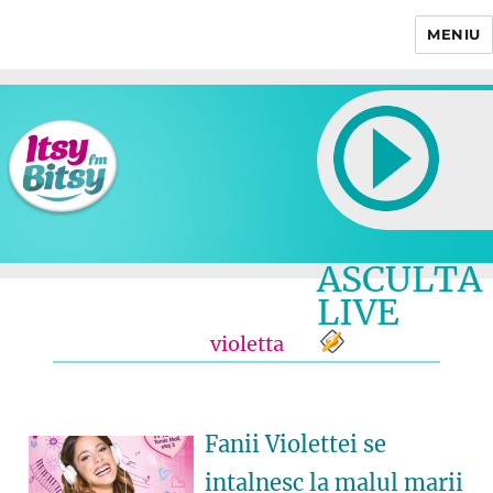
MENIU
Itsy Bitsy
ASCULTA
LIVE
violetta
Fanii Violettei se
intalnesc la malul marii