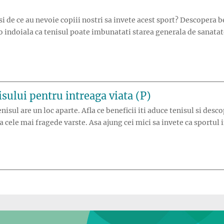
i de ce au nevoie copiii nostri sa invete acest sport? Descopera be
o indoiala ca tenisul poate imbunatati starea generala de sanatate
m tenis?”
sului pentru intreaga viata (P)
enisul are un loc aparte. Afla ce beneficii iti aduce tenisul si de
la cele mai fragede varste. Asa ajung cei mici sa invete ca sportul 
ul tenisului pentru intreaga viata (P)”