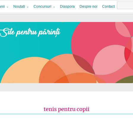
nii
Noutati
Concursuri
Diaspora
Despre noi
Contact
tenis pentru copii