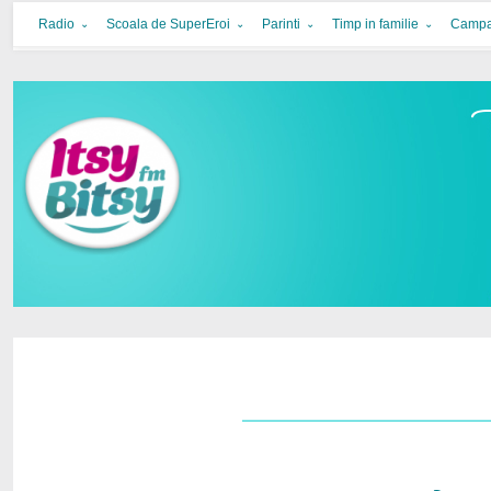
Itsy Bitsy
bucurie in familie
Radio
Scoala de SuperEroi
Parinti
Timp in familie
Campa