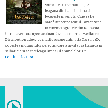
Vorbeste cu maimutele, se
leagana din liana in liana si
locuieste in jungla. Cine sa fie
oare? Binecunoscutul Tarzan vine
in cinematografele din Romania,
intr-o aventura spectaculoasa! Din 28 martie, MediaPro
Distribution aduce pe marile ecrane animatia Tarzan 3D,
povestea indragitului personaj care a invatat sa traiasca in
salbaticie si sa inteleaga limbajul animalelor. Un …
„Tarzan 3D – din jungla in cinematografe”
Continuă lectura