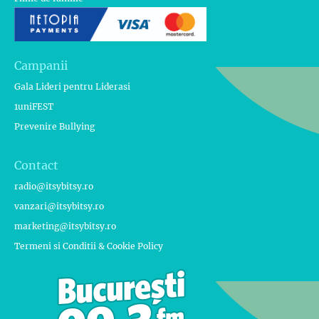
Campanii
Gala Lideri pentru Liderasi
1uniFEST
Prevenire Bullying
Contact
radio@itsybitsy.ro
vanzari@itsybitsy.ro
marketing@itsybitsy.ro
Termeni si Conditii & Cookie Policy