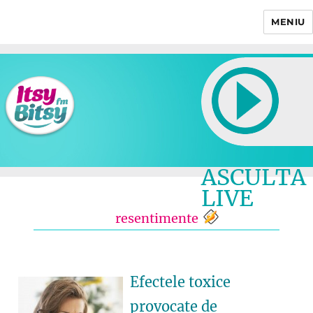
MENIU
Itsy Bitsy
ASCULTA
LIVE
resentimente
Efectele toxice
provocate de