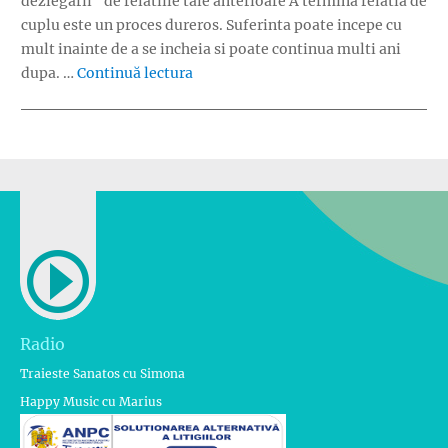
dezlegării” de relatiile tale anterioare A termina relatia de
cuplu este un proces dureros. Suferinta poate incepe cu
mult inainte de a se incheia si poate continua multi ani
„Vii cu bagaje in relatia de cuplu?”
dupa. …
Continuă lectura
Radio
Traieste Sanatos cu Simona
Happy Music cu Marius