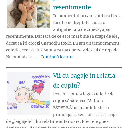
resentimente
In momentul in care simti ca ti s-a
facut o nedreptate sau ai o
antipatie fata de cineva, apar
resentimente. Dar iata de ce este mai bine sa scapi de ele,
decat sa iti creezi un mediu toxic. Eu am un temperament
coleric, ceea ce inseamna ca ma enervez destul de repede.
„Efectele toxice provocate
Nu numai atat, …
Continuă lectura
Vii cu bagaje in relatia
de cuplu?
Pentru a putea lega o relatie de
cuplu sănătoasa, Metoda
ESPERE® ne reaminteste ca
primul pas esential este sa scapi
de „bagajele” din relatiile anterioare. Efectele „ne-