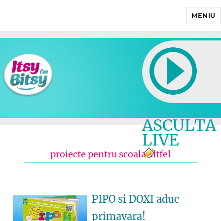
MENIU
Itsy Bitsy
ASCULTA
LIVE
proiecte pentru scoala altfel
PIPO si DOXI aduc
primavara!