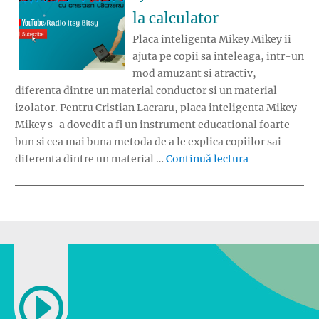
la calculator
Placa inteligenta Mikey Mikey ii
ajuta pe copii sa inteleaga, intr-un
mod amuzant si atractiv,
diferenta dintre un material conductor si un material
izolator. Pentru Cristian Lacraru, placa inteligenta Mikey
Mikey s-a dovedit a fi un instrument educational foarte
bun si cea mai buna metoda de a le explica copiilor sai
„Placa intelige
diferenta dintre un material …
Continuă lectura