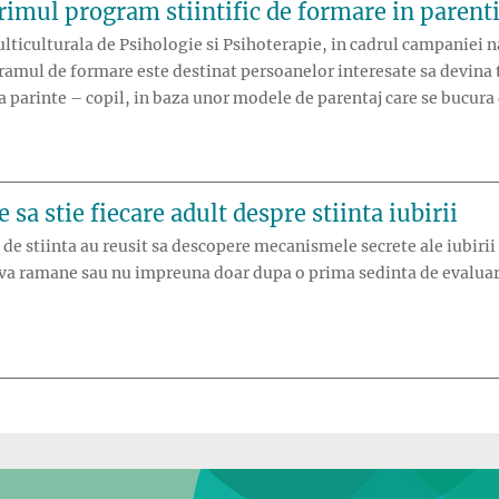
rimul program stiintific de formare in parent
ulticulturala de Psihologie si Psihoterapie, in cadrul campanie
amul de formare este destinat persoanelor interesate sa devina t
a parinte – copil, in baza unor modele de parentaj care se bucura
 sa stie fiecare adult despre stiinta iubirii
de stiinta au reusit sa descopere mecanismele secrete ale iubirii 
u va ramane sau nu impreuna doar dupa o prima sedinta de evaluar
trebuie sa stie fiecare adult despre stiinta iubirii”