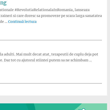
ing
i nationale #RevolutiaRelationalaInRomania, lanseaza
raineri si care doresc sa promoveze pe scara larga sanatatea
„Parenting MasterClass: Primul program sti
 de …
Continuă lectura
la adulti. Mai mult decat atat, terapeutii de cuplu deja pot
e. Dar tot cu ajutorul stiintei putem sa ne schimbam …