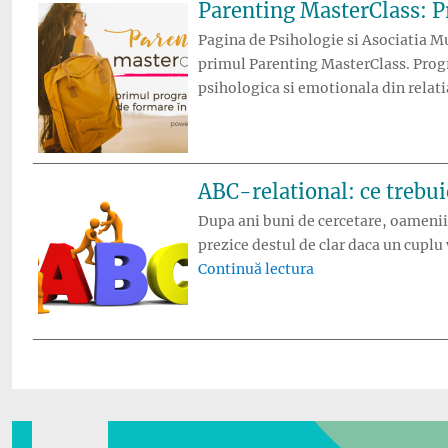
Parenting MasterClass: P
Pagina de Psihologie si Asociatia M
primul Parenting MasterClass. Progr
psihologica si emotionala din relati
ABC-relational: ce trebuie
Dupa ani buni de cercetare, oamenii 
prezice destul de clar daca un cupl
„ABC-relational: ce 
Continuă lectura