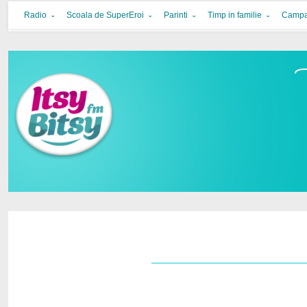
Itsy Bitsy
bucurie in familie
Radio
Scoala de SuperEroi
Parinti
Timp in familie
Campa