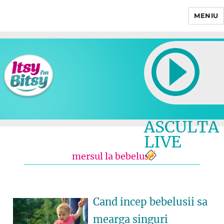
MENIU
Itsy Bitsy
ASCULTA
LIVE
mersul la bebelusi
Cand incep bebelusii sa
mearga singuri