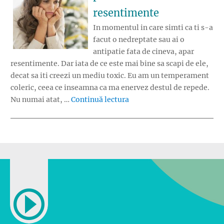
resentimente
In momentul in care simti ca ti s-a
facut o nedreptate sau ai o
antipatie fata de cineva, apar
resentimente. Dar iata de ce este mai bine sa scapi de ele,
decat sa iti creezi un mediu toxic. Eu am un temperament
coleric, ceea ce inseamna ca ma enervez destul de repede.
„Efectele toxice provocate
Nu numai atat, …
Continuă lectura