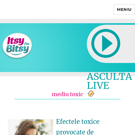
MENIU
Itsy Bitsy
ASCULTA
LIVE
mediu toxic
Efectele toxice
provocate de