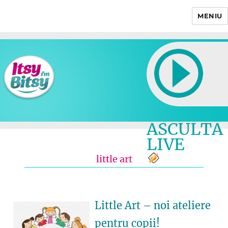
MENIU
Itsy Bitsy
ASCULTA
LIVE
little art
Little Art – noi ateliere
pentru copii!