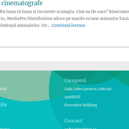
n cinematografe
n liana in liana si locuieste in jungla. Cine sa fie oare? Binecu
ie, MediaPro Distribution aduce pe marile ecrane animatia Tarzan
„Tarzan 3D – din jun
a limbajul animalelor. Un …
Continuă lectura
Campanii
Eroi
Gala Lideri pentru Liderasi
1uniFEST
ilie
Prevenire Bullying
Contact