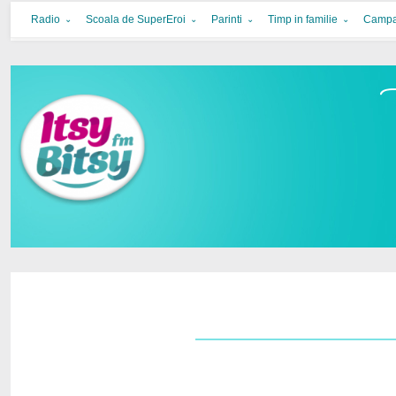
Itsy Bitsy
bucurie in familie
Radio
Scoala de SuperEroi
Parinti
Timp in familie
Campa