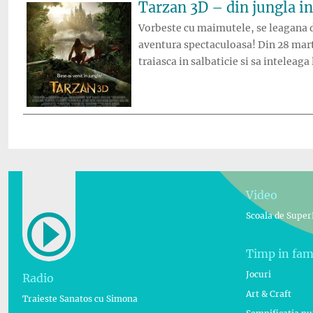
Tarzan 3D – din jungla i
Vorbeste cu maimutele, se leagana di
aventura spectaculoasa! Din 28 mart
traiasca in salbaticie si sa inteleag
Video
Scoala de Super
Timp in fam
Jocuri
Radio
Art & Craft
Traieste Sanatos cu Simona