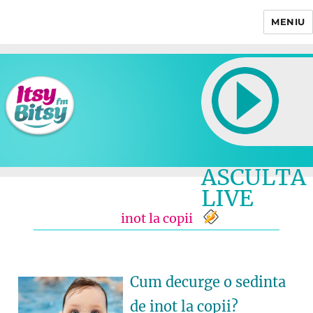
MENIU
Itsy Bitsy
ASCULTA
LIVE
inot la copii
Cum decurge o sedinta
de inot la copii?