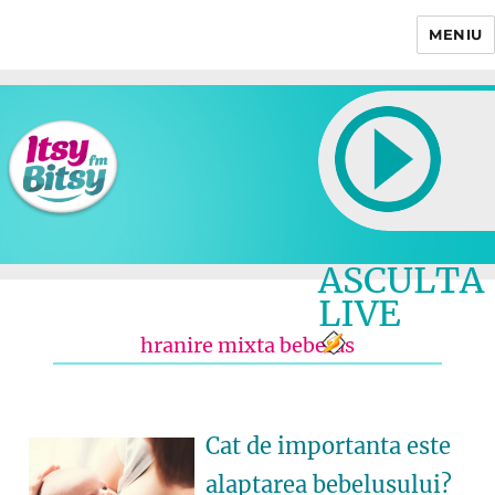
MENIU
Itsy Bitsy
ASCULTA
LIVE
hranire mixta bebelus
Cat de importanta este
alaptarea bebelusului?