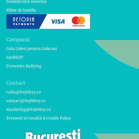
Semnificatia numelui
Filme de familie
Campanii
Gala Lideri pentru Liderasi
1uniFEST
Prevenire Bullying
Contact
radio@itsybitsy.ro
vanzari@itsybitsy.ro
marketing@itsybitsy.ro
Termeni si Conditii & Cookie Policy