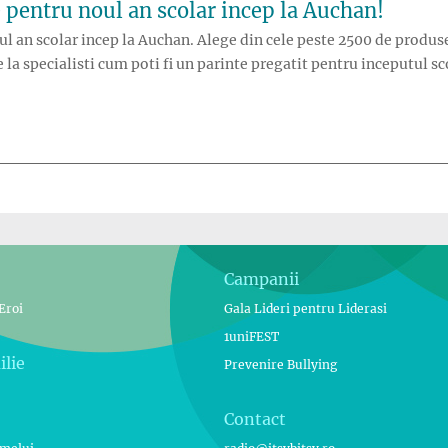
e pentru noul an scolar incep la Auchan!
oul an scolar incep la Auchan. Alege din cele peste 2500 de produs
 de la specialisti cum poti fi un parinte pregatit pentru inceputul 
egatirile pentru noul an scolar incep la Auchan!”
Campanii
Eroi
Gala Lideri pentru Liderasi
1uniFEST
ilie
Prevenire Bullying
Contact