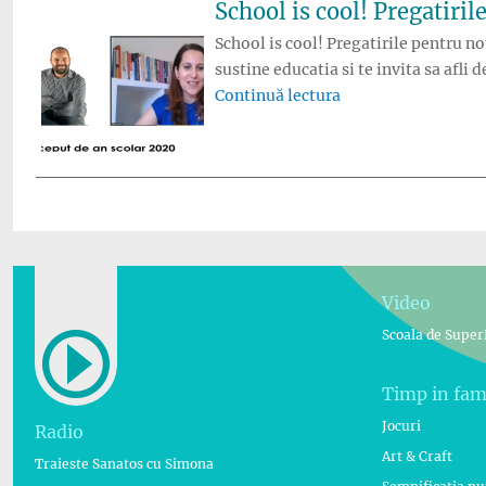
School is cool! Pregatiril
School is cool! Pregatirile pentru n
sustine educatia si te invita sa afli
„School is cool! Pr
Continuă lectura
Video
Scoala de Super
Timp in fam
Jocuri
Radio
Art & Craft
Traieste Sanatos cu Simona