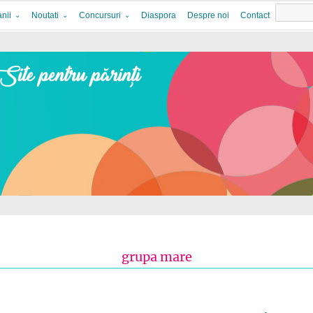
nii
Noutati
Concursuri
Diaspora
Despre noi
Contact
grupa mare