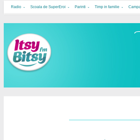
Itsy Bitsy
bucurie in familie
Radio
Scoala de SuperEroi
Parinti
Timp in familie
Campa