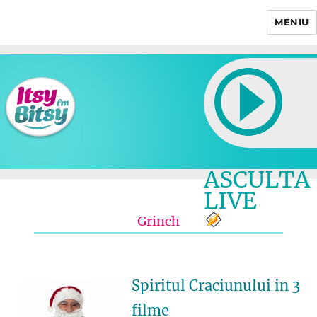
MENIU
Itsy Bitsy
ASCULTA
LIVE
Grinch
Spiritul Craciunului in 3
filme