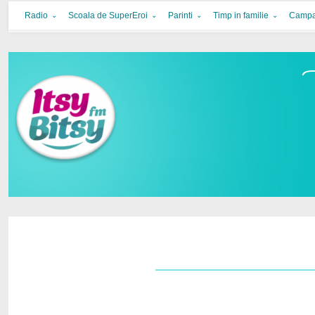
Itsy Bitsy
bucurie in familie
Radio
Scoala de SuperEroi
Parinti
Timp in familie
Campa