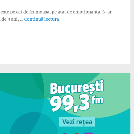
sau este pe cat de frumoasa, pe atat de emotionanta. S-ar
„Familia Filimbut – Alaturi si la bin
a de 9 ani, …
Continuă lectura