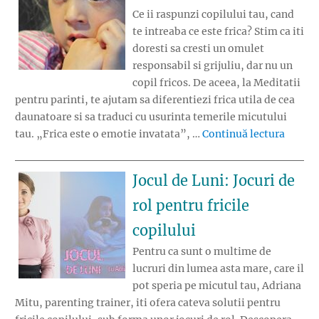
Ce ii raspunzi copilului tau, cand
te intreaba ce este frica? Stim ca iti
doresti sa cresti un omulet
responsabil si grijuliu, dar nu un
copil fricos. De aceea, la Meditatii
pentru parinti, te ajutam sa diferentiezi frica utila de cea
daunatoare si sa traduci cu usurinta temerile micutului
„Despre
tau. „Frica este o emotie invatata”, …
Continuă lectura
Jocul de Luni: Jocuri de
rol pentru fricile
copilului
Pentru ca sunt o multime de
lucruri din lumea asta mare, care il
pot speria pe micutul tau, Adriana
Mitu, parenting trainer, iti ofera cateva solutii pentru