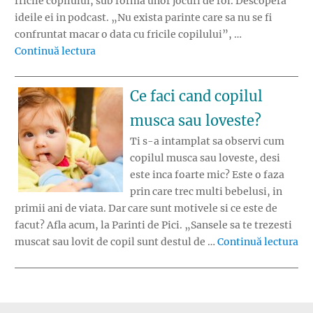
fricile copilului, sub forma unor jocuri de rol. Descopera
ideile ei in podcast. „Nu exista parinte care sa nu se fi
confruntat macar o data cu fricile copilului”, …
„Jocul de Luni: Jocuri de rol pentru fricile co
Continuă lectura
Ce faci cand copilul
musca sau loveste?
Ti s-a intamplat sa observi cum
copilul musca sau loveste, desi
este inca foarte mic? Este o faza
prin care trec multi bebelusi, in
primii ani de viata. Dar care sunt motivele si ce este de
facut? Afla acum, la Parinti de Pici. „Sansele sa te trezesti
„Ce
muscat sau lovit de copil sunt destul de …
Continuă lectura