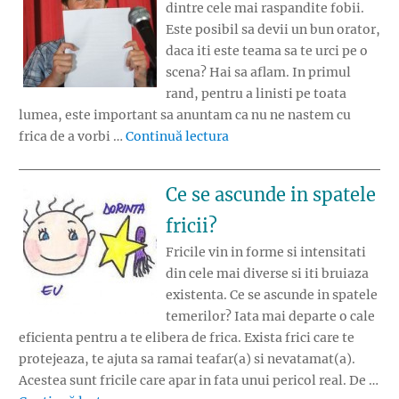
dintre cele mai raspandite fobii.
Este posibil sa devii un bun orator,
daca iti este teama sa te urci pe o
scena? Hai sa aflam. In primul
rand, pentru a linisti pe toata
lumea, este important sa anuntam ca nu ne nastem cu
„Frica de a vorbi in public”
frica de a vorbi …
Continuă lectura
Ce se ascunde in spatele
fricii?
Fricile vin in forme si intensitati
din cele mai diverse si iti bruiaza
existenta. Ce se ascunde in spatele
temerilor? Iata mai departe o cale
eficienta pentru a te elibera de frica. Exista frici care te
protejeaza, te ajuta sa ramai teafar(a) si nevatamat(a).
Acestea sunt fricile care apar in fata unui pericol real. De …