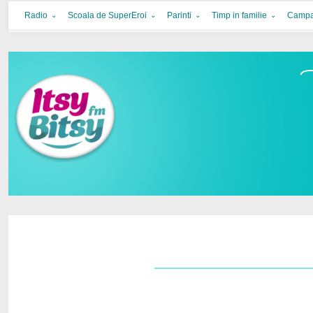
Itsy Bitsy
bucurie in familie
Radio
Scoala de SuperEroi
Parinti
Timp in familie
Campa