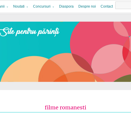
nii
Noutati
Concursuri
Diaspora
Despre noi
Contact
filme romanesti