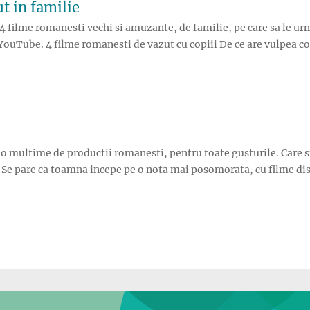
t in familie
4 filme romanesti vechi si amuzante, de familie, pe care sa le urm
 YouTube. 4 filme romanesti de vazut cu copiii De ce are vulpea c
de vazut in familie”
o multime de productii romanesti, pentru toate gusturile. Care su
i. Se pare ca toamna incepe pe o nota mai posomorata, cu filme di
e lunii septembrie”