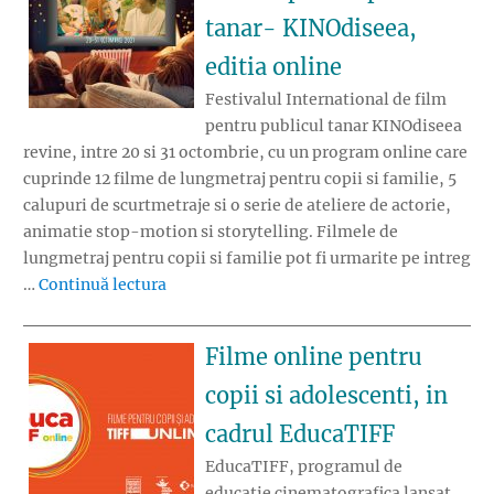
tanar- KINOdiseea,
editia online
Festivalul International de film
pentru publicul tanar KINOdiseea
revine, intre 20 si 31 octombrie, cu un program online care
cuprinde 12 filme de lungmetraj pentru copii si familie, 5
calupuri de scurtmetraje si o serie de ateliere de actorie,
animatie stop-motion si storytelling. Filmele de
lungmetraj pentru copii si familie pot fi urmarite pe intreg
„Festivalul International de film pentru p
…
Continuă lectura
Filme online pentru
copii si adolescenti, in
cadrul EducaTIFF
EducaTIFF, programul de
educatie cinematografica lansat