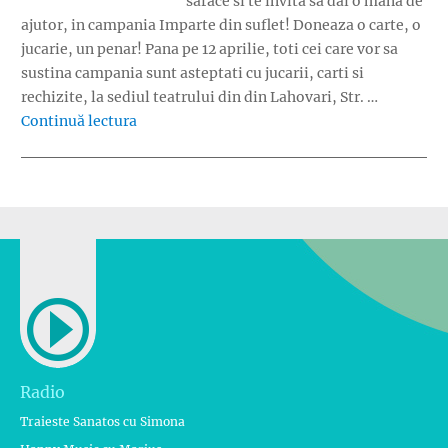
sarace si te invita sa dai o mana de
ajutor, in campania Imparte din suflet! Doneaza o carte, o
jucarie, un penar! Pana pe 12 aprilie, toti cei care vor sa
sustina campania sunt asteptati cu jucarii, carti si
rechizite, la sediul teatrului din din Lahovari, Str. …
„Teatrul Tandarica strange donatii pentru co
Continuă lectura
Radio
Traieste Sanatos cu Simona