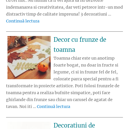
cu cel mic. Nu numai ca il vei ajuta sa isi dezvolte
indemanarea si creativitatea, dar veti petrece intr-un mod
distractiv timp de calitate impreuna! 3 decoratiuni …
„Decoratiuni de primavara numai bune de rea
Continuă lectura
Decor cu frunze de
toamna
Toamna chiar este un anotimp
foarte bogat, nu doar in fructe si
legume, ci si in frunze fel de fel,
colorate parca special pentru a fi
transformate in proiecte artistice. Poti folosi frunzele de
toamna pentru a realiza bufnite simpatice, poti face
ghirlande din frunze sau chiar un carusel de agatat de
„Decor cu frunze de toamna”
tavan. Noi iti …
Continuă lectura
Decoratiuni de