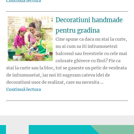
„Cum transformi o piatra intr-un cadou colo
Continuă lectura
Decoratiuni handmade
pentru gradina
Cine spune ca daca nu stai la curte,
nu ai cum sa iti infrumusetezi
balconul sau ferestrele cu cele mai
colorate ghivece cu flori? Fie ca
stai la curte sau la bloc, tot se gaseste un petic de verdeata
de infrumusetat, iar noi iti sugeram cateva idei de
decoratiuni usor de realizat, care nu necesita …
„Decoratiuni handmade pentru gradina”
Continuă lectura