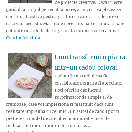
de proiecte creative. Daca iti este
gandul la timpul petrecut la mare, atunci iti va placea sa
contruiesti cativa pesti agatatori cu care sa-ti decorezi
casa vara aceasta. Materiale necesare: hartie colorata paie
colorate un ac bete de frigarui ata carioci foarfeca lipici …
„Pestisori agatatori din paie colorate”
Continuă lectura
Cum transformi o piatra
intr-un cadou colorat
Cadourile nu trebuie sa fie
costisitoare pentru a fi apreciate.
Poti oferi in dar lucruri
surprinzator de simple si de
frumoase, care vor impresiona si mai mult daca sunt
realizate impreuna cu cei mici. Un astfel de cadou pot fi
pietrele cu model de curcubeu marmorat – usor de
realizat, ieftine si uimitor de frumoase. …