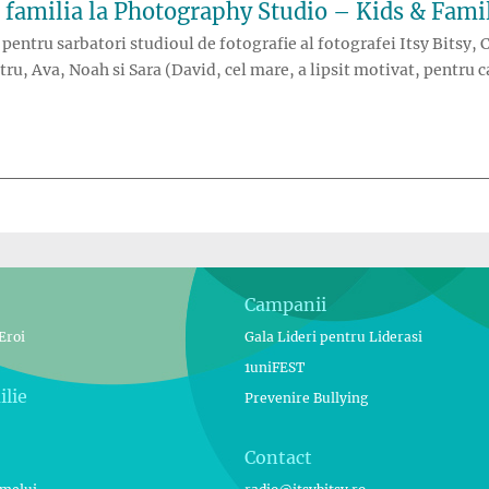
u familia la Photography Studio – Kids & Fami
 pentru sarbatori studioul de fotografie al fotografei Itsy Bitsy,
Petru, Ava, Noah si Sara (David, cel mare, a lipsit motivat, pentr
Sina, cu familia la Photography Studio – Kids & Family”
Campanii
Eroi
Gala Lideri pentru Liderasi
1uniFEST
ilie
Prevenire Bullying
Contact