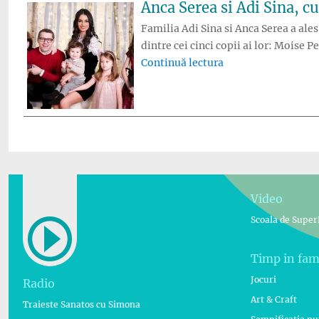
Anca Serea si Adi Sina, c
Familia Adi Sina si Anca Serea a ales
dintre cei cinci copii ai lor: Moise 
„Anca Serea si Adi 
Continuă lectura
Video
Scoala de Super
Timp in fam
Jocuri
Radio
Art & Craft
Traieste Sanatos cu Simona