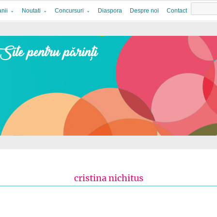
nii
Noutati
Concursuri
Diaspora
Despre noi
Contact
cristina nichitus