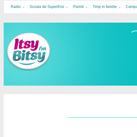
Itsy Bitsy
bucurie in familie
Radio
Scoala de SuperEroi
Parinti
Timp in familie
Campa