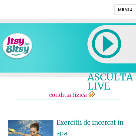
MENIU
Itsy Bitsy
ASCULTA
LIVE
conditia fizica
Exercitii de incercat in
apa