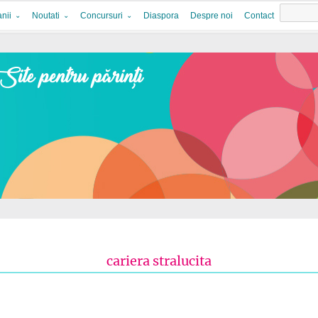
nii
Noutati
Concursuri
Diaspora
Despre noi
Contact
cariera stralucita