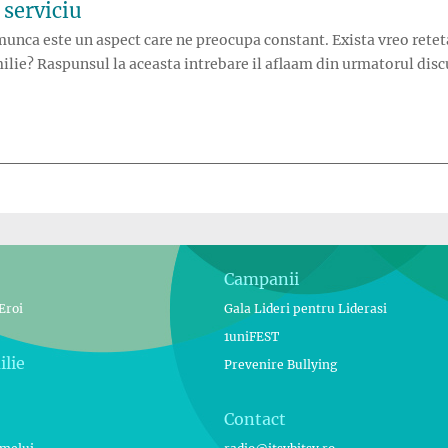
 serviciu
munca este un aspect care ne preocupa constant. Exista vreo reteta 
lie? Raspunsul la aceasta intrebare il aflaam din urmatorul discur
e familie si serviciu”
Campanii
Eroi
Gala Lideri pentru Liderasi
1uniFEST
ilie
Prevenire Bullying
Contact