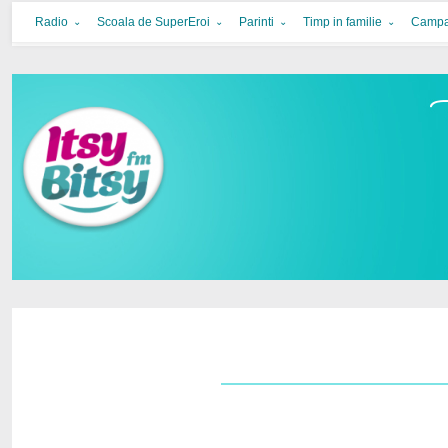
Itsy Bitsy
bucurie in familie
Radio
Scoala de SuperEroi
Parinti
Timp in familie
Campa