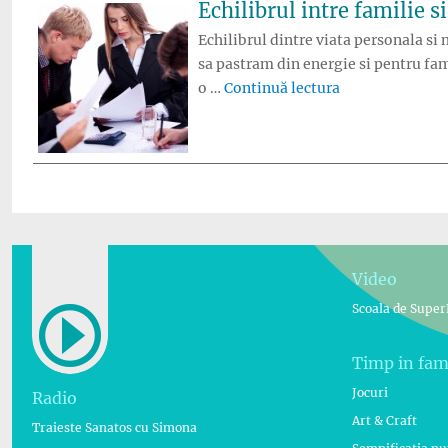
Echilibrul intre familie si
Echilibrul dintre viata personala si 
sa pastram din energie si pentru fami
„Echilibrul intr
o …
Continuă lectura
Video
Scoala de Super
Timp in fam
Jocuri
Radio
Art & Craft
Traieste Sanatos cu Simona