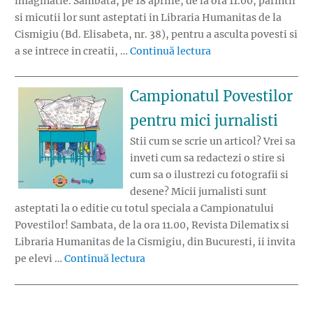
imaginatie. Sambata, pe 18 aprilie, de la ora 11.00, parintii
si micutii lor sunt asteptati in Libraria Humanitas de la
Cismigiu (Bd. Elisabeta, nr. 38), pentru a asculta povesti si
„Campionatul Povest
a se intrece in creatii, …
Continuă lectura
Campionatul Povestilor
pentru mici jurnalisti
Stii cum se scrie un articol? Vrei sa
inveti cum sa redactezi o stire si
cum sa o ilustrezi cu fotografii si
desene? Micii jurnalisti sunt
asteptati la o editie cu totul speciala a Campionatului
Povestilor! Sambata, de la ora 11.00, Revista Dilematix si
Libraria Humanitas de la Cismigiu, din Bucuresti, ii invita
„Campionatul Povestilor pentru mi
pe elevi …
Continuă lectura