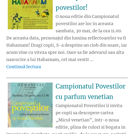
povestilor!
O noua editie din Campionatul
povestilor are loc in aceasta
sambata, 30 mai, de la ora 11.00.
De aceasta data, personajul din lumina reflectoarelor va fi
Habarnam! Dragi copii, S-a desprins un ciob din soare, iar
acum vine cu viteza spre noi. Oare sa fie adevarul sau alta
nascocire a lui Habarnam, cel mai vestit …
„Ne jucam cu Habarnam la Campionatul pove
Continuă lectura
Campionatul Povestilor
cu parfum venetian
Campionatul Povestilor ii invita
pe copii sa descopere cartea
„Micul venetian”, intr-o noua
editie, plina de culori si bogata in