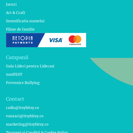
Jocuri
Art & Craft
Semnificatia numelui
Filme de familie
Campanii
Gala Lideri pentru Liderasi
1uniFEST
Prevenire Bullying
Contact
radio@itsybitsy.ro
vanzari@itsybitsy.ro
marketing@itsybitsy.ro
Termeni si Conditii & Cookie Policy