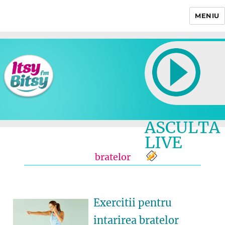
MENIU
Itsy Bitsy
ASCULTA
LIVE
bratelor
Exercitii pentru
intarirea bratelor