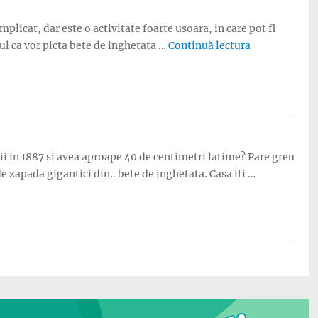
licat, dar este o activitate foarte usoara, in care pot fi
„Tutorial: Pu
ptul ca vor picta bete de inghetata …
Continuă lectura
cii in 1887 si avea aproape 40 de centimetri latime? Pare greu
e zapada gigantici din.. bete de inghetata. Casa iti …