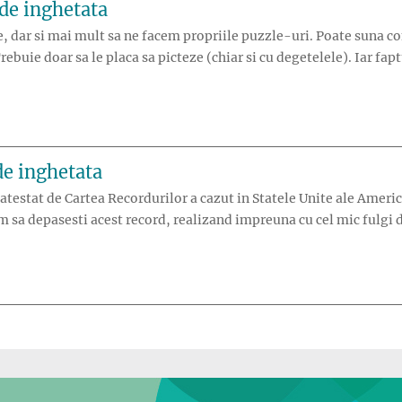
 de inghetata
 dar si mai mult sa ne facem propriile puzzle-uri. Poate suna comp
Trebuie doar sa le placa sa picteze (chiar si cu degetelele). Iar fa
de inghetata
 atestat de Cartea Recordurilor a cazut in Statele Unite ale Ameri
m sa depasesti acest record, realizand impreuna cu cel mic fulgi d
in bete de inghetata”