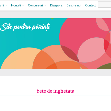
nii
Noutati
Concursuri
Diaspora
Despre noi
Contact
bete de inghetata