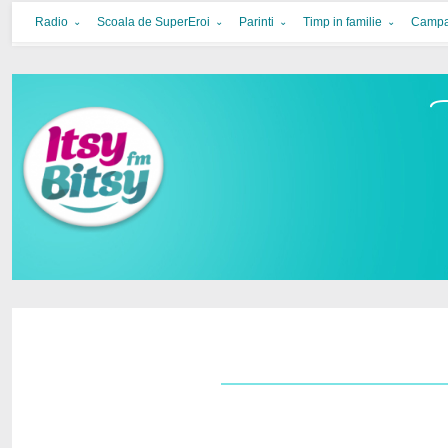
Itsy Bitsy
bucurie in familie
Radio
Scoala de SuperEroi
Parinti
Timp in familie
Campa