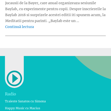
jucausii de la Bayer, care anual organizeaza sesiunile
Baylab, cu experimente pentru copii. Despre inscriereile la
Baylab 2018 si surprizele acestei editii iti spunem acum, la
Meditatii pentru parinti. „Baylab este un …
„Baylab 2018: Start la experimente pentru co
Continuă lectura
Radio
Traieste Sanatos cu Simona
Happy Music cu Marius