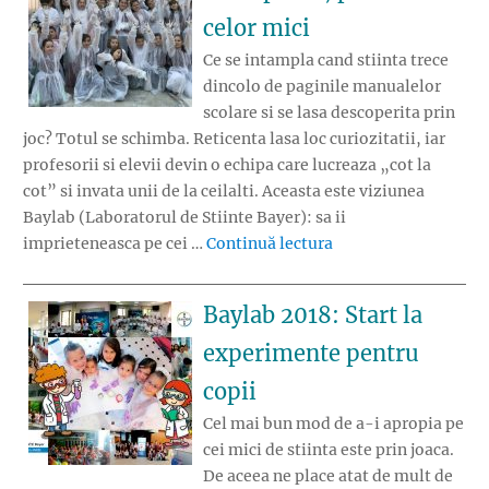
celor mici
Ce se intampla cand stiinta trece
dincolo de paginile manualelor
scolare si se lasa descoperita prin
joc? Totul se schimba. Reticenta lasa loc curiozitatii, iar
profesorii si elevii devin o echipa care lucreaza „cot la
cot” si invata unii de la ceilalti. Aceasta este viziunea
Baylab (Laboratorul de Stiinte Bayer): sa ii
„Baylab 2018: marile
imprieteneasca pe cei …
Continuă lectura
Baylab 2018: Start la
experimente pentru
copii
Cel mai bun mod de a-i apropia pe
cei mici de stiinta este prin joaca.
De aceea ne place atat de mult de