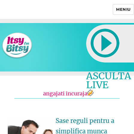
MENIU
Itsy Bitsy
ASCULTA
LIVE
angajati incurajati
Sase reguli pentru a
simplifica munca