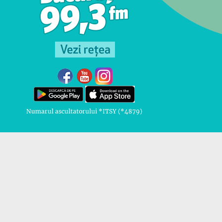
Numarul ascultatorului *ITSY (*4879)