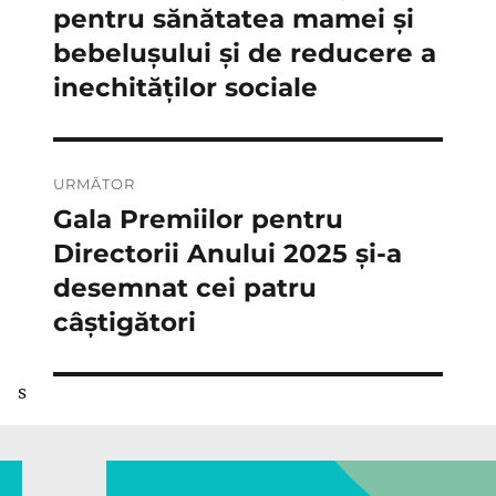
pentru sănătatea mamei și
bebelușului și de reducere a
inechităților sociale
URMĂTOR
Gala Premiilor pentru
Articolul
următor:
Directorii Anului 2025 și-a
desemnat cei patru
câștigători
s