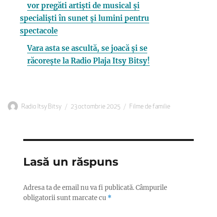
vor pregăti artiști de musical și
specialiști în sunet și lumini pentru
spectacole
Vara asta se ascultă, se joacă și se
răcorește la Radio Plaja Itsy Bitsy!
Autor
Publicat
Categorii
Radio Itsy Bitsy
23 octombrie 2025
Filme de familie
pe
Lasă un răspuns
Adresa ta de email nu va fi publicată.
Câmpurile
obligatorii sunt marcate cu
*