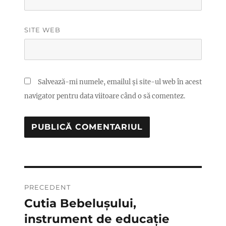
SITE WEB
Salvează-mi numele, emailul și site-ul web în acest
navigator pentru data viitoare când o să comentez.
Navigare
PRECEDENT
în
Cutia Bebelușului,
Articolul
anterior:
instrument de educație
articole