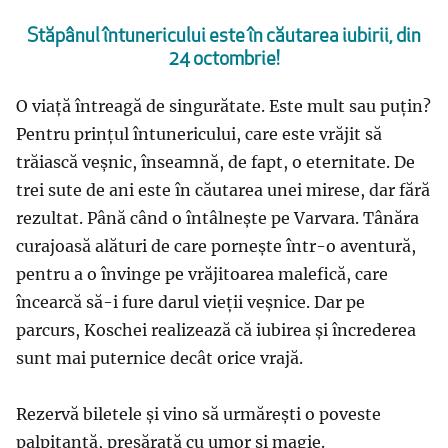
Stăpânul întunericului este în căutarea iubirii, din
24 octombrie!
O viață întreagă de singurătate. Este mult sau puțin?
Pentru prințul întunericului, care este vrăjit să
trăiască veșnic, înseamnă, de fapt, o eternitate. De
trei sute de ani este în căutarea unei mirese, dar fără
rezultat. Până când o întâlnește pe Varvara. Tânăra
curajoasă alături de care pornește într-o aventură,
pentru a o învinge pe vrăjitoarea malefică, care
încearcă să-i fure darul vieții veșnice. Dar pe
parcurs, Koschei realizează că iubirea și încrederea
sunt mai puternice decât orice vrajă.
Rezervă biletele și vino să urmărești o poveste
palpitantă, presărată cu umor și magie.