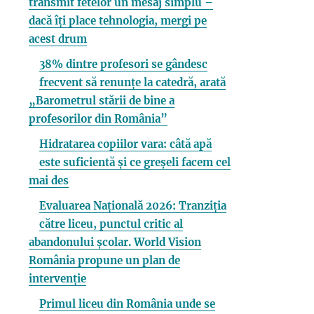
transmit fetelor un mesaj simplu –
dacă îți place tehnologia, mergi pe
acest drum
38% dintre profesori se gândesc
frecvent să renunțe la catedră, arată
„Barometrul stării de bine a
profesorilor din România”
Hidratarea copiilor vara: câtă apă
este suficientă și ce greșeli facem cel
mai des
Evaluarea Națională 2026: Tranziția
către liceu, punctul critic al
abandonului școlar. World Vision
România propune un plan de
intervenție
Primul liceu din România unde se