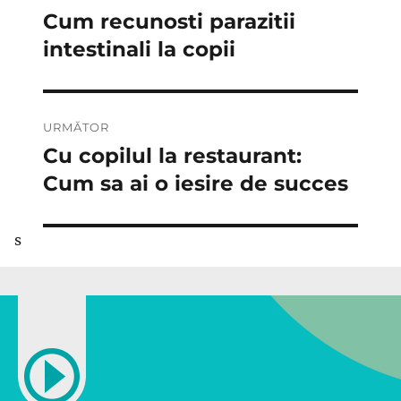
în
Cum recunosti parazitii
Articolul
anterior:
intestinali la copii
articole
URMĂTOR
Cu copilul la restaurant:
Articolul
următor:
Cum sa ai o iesire de succes
s