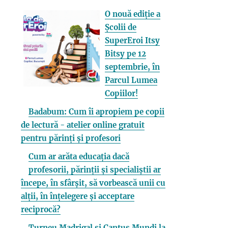
O nouă ediție a
Școlii de
SuperEroi Itsy
Bitsy pe 12
septembrie, în
Parcul Lumea
Copiilor!
Badabum: Cum îi apropiem pe copii
de lectură - atelier online gratuit
pentru părinți și profesori
Cum ar arăta educația dacă
profesorii, părinții și specialiștii ar
începe, în sfârșit, să vorbească unii cu
alții, în înțelegere și acceptare
reciprocă?
Turneu Madrigal și Cantus Mundi la