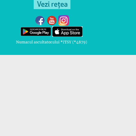
Numarul ascultatorului *ITSY (*4879)