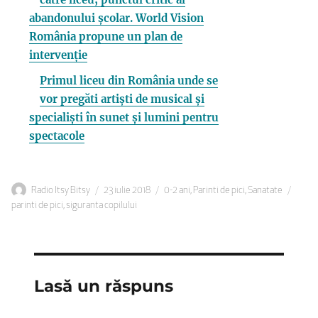
abandonului școlar. World Vision
România propune un plan de
intervenție
Primul liceu din România unde se
vor pregăti artiști de musical și
specialiști în sunet și lumini pentru
spectacole
Autor
Publicat
Categorii
Etich
Radio Itsy Bitsy
23 iulie 2018
0-2 ani
,
Parinti de pici
,
Sanatate
pe
parinti de pici
,
siguranta copilului
Lasă un răspuns