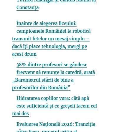
Constanța
Înainte de alegerea liceului:
campioanele României la robotică
transmit fetelor un mesaj simplu –
dacă îți place tehnologia, mergi pe
acest drum
38% dintre profesori se gândesc
frecvent să renunțe la catedră, arată
„Barometrul stării de bine a
profesorilor din România”
Hidratarea copiilor vara: câtă apă
este suficientă și ce greșeli facem cel
mai des
Evaluarea Națională 2026: Tranziția
către liceu, punctul critic al