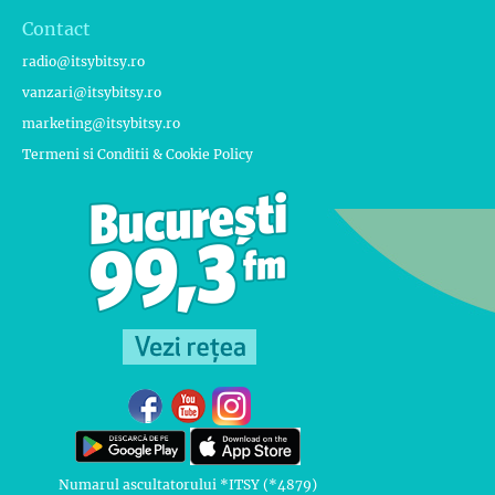
Contact
radio@itsybitsy.ro
vanzari@itsybitsy.ro
marketing@itsybitsy.ro
Termeni si Conditii & Cookie Policy
Numarul ascultatorului *ITSY (*4879)