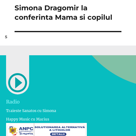
Simona Dragomir la
Articolul
următor:
conferinta Mama si copilul
s
Radio
Traieste Sanatos cu Simona
Happy Music cu Marius