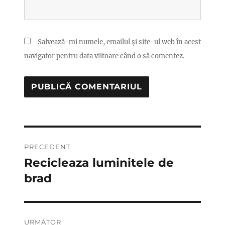
Salvează-mi numele, emailul și site-ul web în acest
navigator pentru data viitoare când o să comentez.
Navigare
PRECEDENT
în
Recicleaza luminitele de
Articolul
anterior:
brad
articole
URMĂTOR