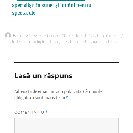
specialiști în sunet și lumini pentru
spectacole
Autor
Publicat
Categorii
Etic
Radio Itsy Bitsy
20 ianuarie 2016
Traieste Sanatos cu Simona
pe
lentile de contact
,
miopie
,
ochelari
,
operatie
,
traieste sanatos
,
tratament
Lasă un răspuns
Adresa ta de email nu va fi publicată.
Câmpurile
obligatorii sunt marcate cu
*
COMENTARIU
*