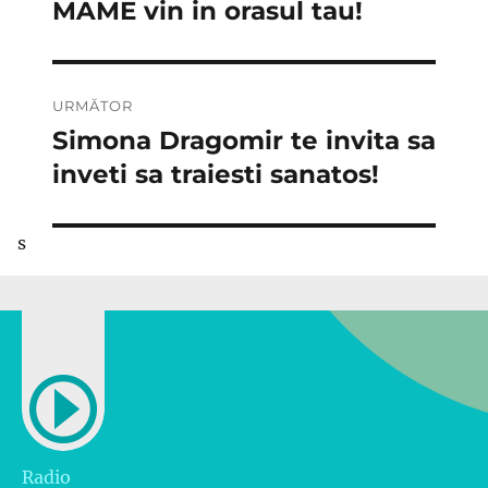
anterior:
MAME vin in orasul tau!
articole
URMĂTOR
Simona Dragomir te invita sa
Articolul
următor:
inveti sa traiesti sanatos!
s
Radio