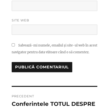
SITE WEB
Salvează-mi numele, emailul și site-ul web în acest
navigator pentru data viitoare când o să comentez.
Navigare
PRECEDENT
în
Conferintele TOTUL DESPRE
Articolul