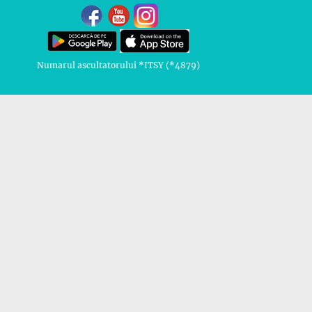
Numarul ascultatorului *ITSY (*4879)