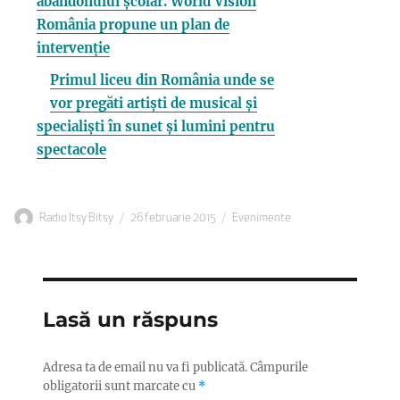
abandonului școlar. World Vision
România propune un plan de
intervenție
Primul liceu din România unde se
vor pregăti artiști de musical și
specialiști în sunet și lumini pentru
spectacole
Autor
Publicat
Categorii
Radio Itsy Bitsy
26 februarie 2015
Evenimente
pe
Lasă un răspuns
Adresa ta de email nu va fi publicată.
Câmpurile
obligatorii sunt marcate cu
*