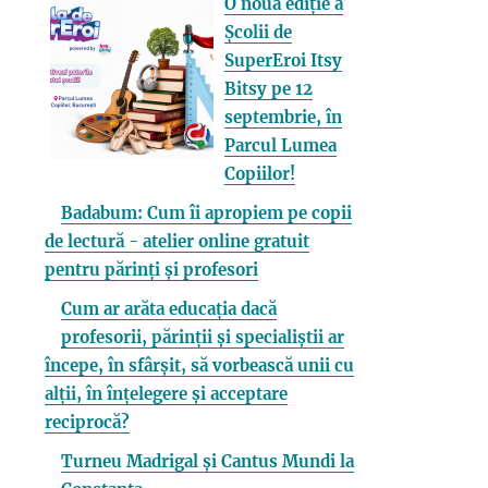
O nouă ediție a
Școlii de
SuperEroi Itsy
Bitsy pe 12
septembrie, în
Parcul Lumea
Copiilor!
Badabum: Cum îi apropiem pe copii
de lectură - atelier online gratuit
pentru părinți și profesori
Cum ar arăta educația dacă
profesorii, părinții și specialiștii ar
începe, în sfârșit, să vorbească unii cu
alții, în înțelegere și acceptare
reciprocă?
Turneu Madrigal și Cantus Mundi la