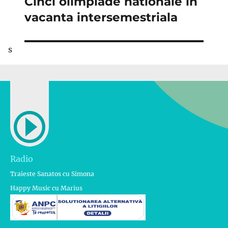
Cinci olimpiade nationale in
Articolul
următor:
vacanta intersemestriala
s
Radio
Traieste Sanatos cu Simona
Happy Music cu Marius