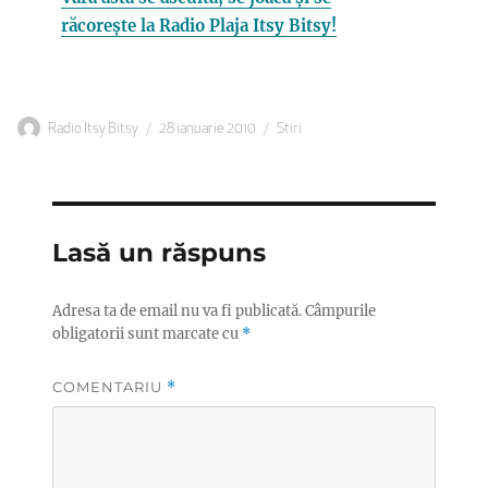
răcorește la Radio Plaja Itsy Bitsy!
Autor
Publicat
Categorii
Radio Itsy Bitsy
28 ianuarie 2010
Stiri
pe
Lasă un răspuns
Adresa ta de email nu va fi publicată.
Câmpurile
obligatorii sunt marcate cu
*
COMENTARIU
*