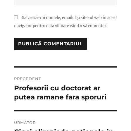
Salvează-mi numele, emailul și site-ul web în acest
navigator pentru data viitoare când o să comentez.
Navigare
PRECEDENT
în
Profesorii cu doctorat ar
Articolul
anterior:
putea ramane fara sporuri
articole
URMĂTOR