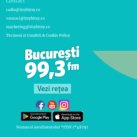
Contact
radio@itsybitsy.ro
vanzari@itsybitsy.ro
marketing@itsybitsy.ro
Termeni si Conditii & Cookie Policy
Numarul ascultatorului *ITSY (*4879)