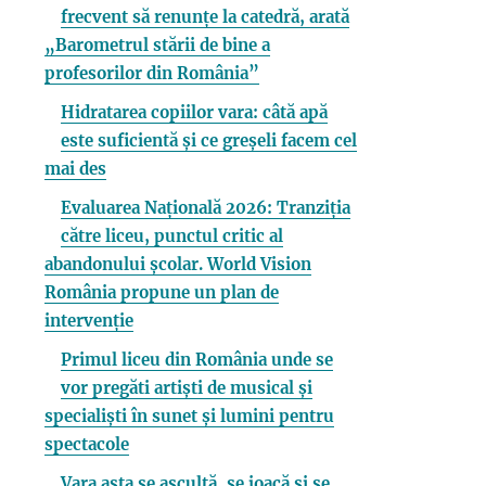
frecvent să renunțe la catedră, arată
„Barometrul stării de bine a
profesorilor din România”
Hidratarea copiilor vara: câtă apă
este suficientă și ce greșeli facem cel
mai des
Evaluarea Națională 2026: Tranziția
către liceu, punctul critic al
abandonului școlar. World Vision
România propune un plan de
intervenție
Primul liceu din România unde se
vor pregăti artiști de musical și
specialiști în sunet și lumini pentru
spectacole
Vara asta se ascultă, se joacă și se