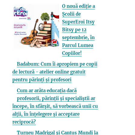
O nouă ediție a
Școlii de
SuperEroi Itsy
Bitsy pe 12
septembrie, în
Parcul Lumea
Copiilor!
Badabum: Cum îi apropiem pe copii
de lectură - atelier online gratuit
pentru părinți și profesori
Cum ar arăta educația dacă
profesorii, părinții și specialiștii ar
începe, în sfârșit, să vorbească unii cu
alții, în înțelegere și acceptare
reciprocă?
Turneu Madrigal și Cantus Mundi la