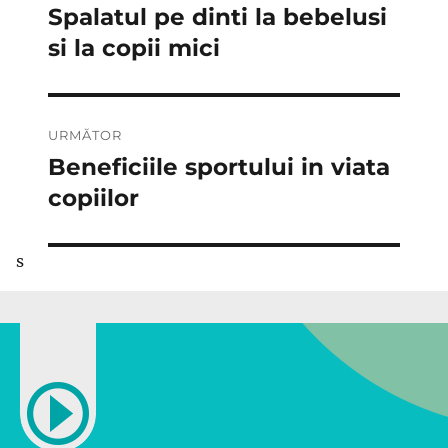
în
Spalatul pe dinti la bebelusi
Articolul
anterior:
si la copii mici
articole
URMĂTOR
Beneficiile sportului in viata
Articolul
următor:
copiilor
s