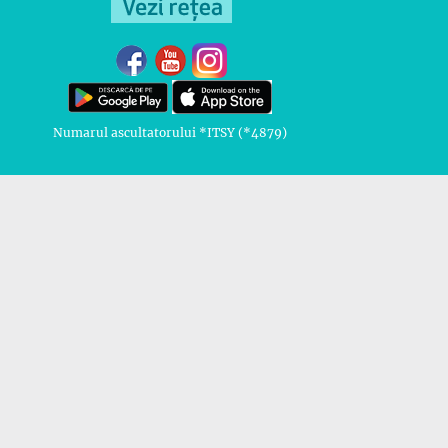
Numarul ascultatorului *ITSY (*4879)