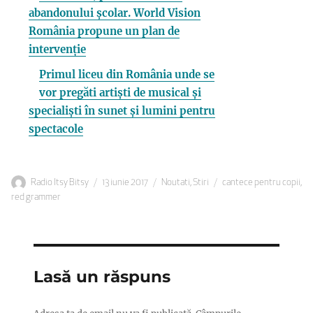
abandonului școlar. World Vision
România propune un plan de
intervenție
Primul liceu din România unde se
vor pregăti artiști de musical și
specialiști în sunet și lumini pentru
spectacole
Autor
Publicat
Categorii
Etichete
Radio Itsy Bitsy
13 iunie 2017
Noutati
,
Stiri
cantece pentru copii
,
pe
red grammer
Lasă un răspuns