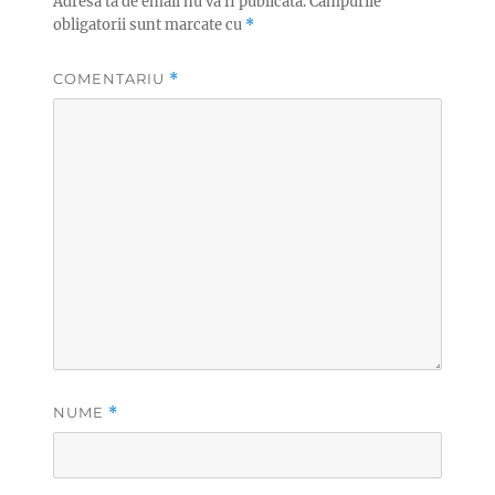
Adresa ta de email nu va fi publicată.
Câmpurile
obligatorii sunt marcate cu
*
COMENTARIU
*
NUME
*