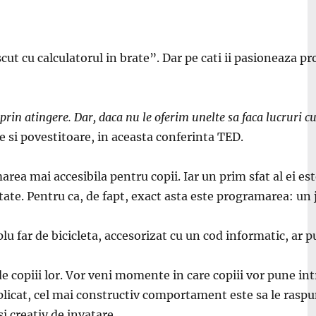
cut cu calculatorul in brate”. Dar pe cati ii pasioneaza 
ar prin atingere. Dar, daca nu le oferim unelte sa faca lucruri
 si povestitoare, in aceasta conferinta TED.
rea mai accesibila pentru copii. Iar un prim sfat al ei est
tate. Pentru ca, de fapt, exact asta este programarea: un j
lu far de bicicleta, accesorizat cu un cod informatic, ar p
uri de copiii lor. Vor veni momente in care copiii vor pun
omplicat, cel mai constructiv comportament este sa le ra
si creativ de invatare.