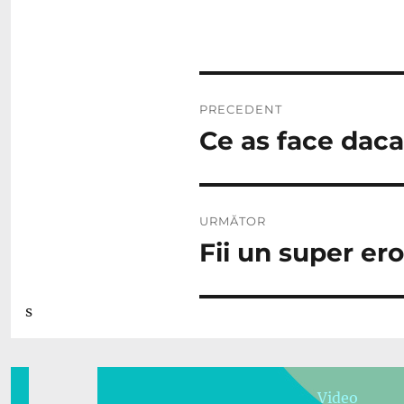
Navigare
PRECEDENT
în
Ce as face daca
Articolul
anterior:
articole
URMĂTOR
Fii un super er
Articolul
următor:
s
Video