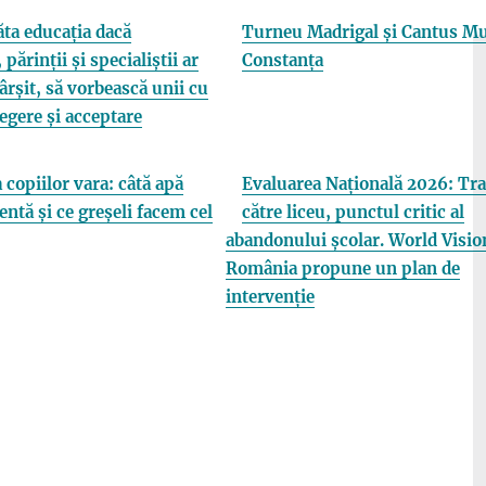
ta educația dacă
Turneu Madrigal și Cantus Mu
 părinții și specialiștii ar
Constanța
fârșit, să vorbească unii cu
elegere și acceptare
 copiilor vara: câtă apă
Evaluarea Națională 2026: Tra
entă și ce greșeli facem cel
către liceu, punctul critic al
abandonului școlar. World Visio
România propune un plan de
intervenție