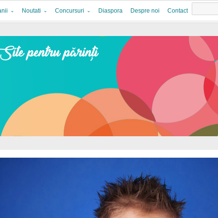
nii
Noutati
Concursuri
Diaspora
Despre noi
Contact