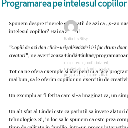
Programarea pe intelesul copiilor
Spunem despre tinerele generatii de azi ca „s-au nas
intelesul copiilor? Hai sa aflam!
Autor
Radio Itsy Bitsy
”Copiii de azi dau click-uri, gliseaza si isi fac drum do
Publicat
24 martie 2016
pe
creatori”
, ne avertizeaza Linda Liukas, programatoare
Categorii
Antispalare pe creier
Etichete
computerele
,
conferinta ted
,
creativitate
,
in familie
,
invatare
,
Tot ea ne ofera exemple si idei pentru a face programa
programarea
,
timp de calitate
mai bun, sa le oferim copiilor un exercitiu de creativi
Un exemplu ar fi fetita care si-a imaginat ca, un simp
Un alt sfat al Lindei este ca parintii sa invete alat
tehnologice. Si, in loc sa le spunem ca este prea c
timp de calitate in familie, intr-un proces interactiv 