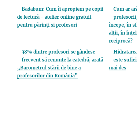
Badabum: Cum îi apropiem pe copii
Cum ar ară
de lectură - atelier online gratuit
profesorii,
pentru părinți și profesori
începe, în s
alții, în înț
reciprocă?
38% dintre profesori se gândesc
Hidratarea
frecvent să renunțe la catedră, arată
este sufici
„Barometrul stării de bine a
mai des
profesorilor din România”