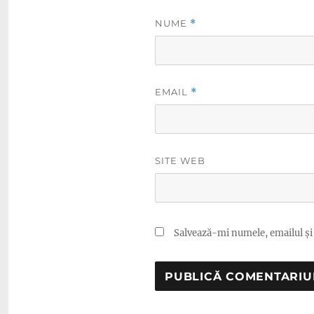
NUME
*
EMAIL
*
SITE WEB
Salvează-mi numele, emailul și 