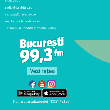
Contact
radio@itsybitsy.ro
vanzari@itsybitsy.ro
marketing@itsybitsy.ro
Termeni si Conditii & Cookie Policy
Numarul ascultatorului *ITSY (*4879)