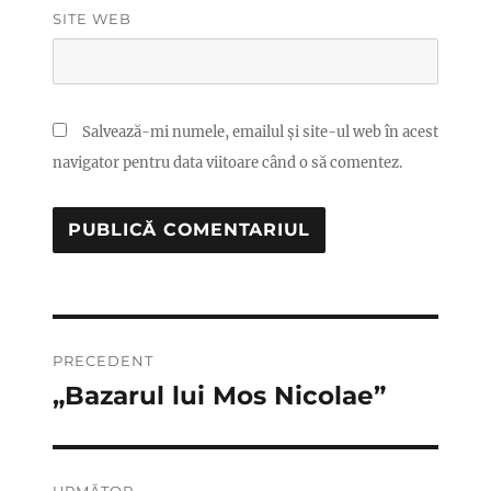
SITE WEB
Salvează-mi numele, emailul și site-ul web în acest
navigator pentru data viitoare când o să comentez.
Navigare
PRECEDENT
în
„Bazarul lui Mos Nicolae”
Articolul
anterior:
articole
URMĂTOR