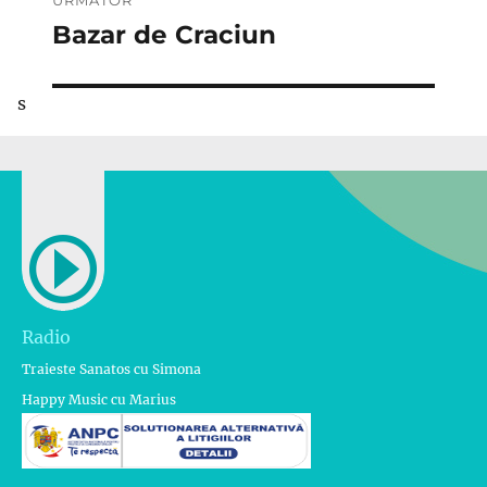
Bazar de Craciun
Articolul
următor:
s
Radio
Traieste Sanatos cu Simona
Happy Music cu Marius