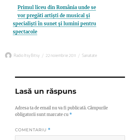
Primul liceu din România unde se
vor pregăti artiști de musical și
specialiști în sunet și lumini pentru
spectacole
Autor
Publicat
Categorii
Radio Itsy Bitsy
22 noiembrie 2011
Sanatate
pe
Lasă un răspuns
Adresa ta de email nu va fi publicată.
Câmpurile
obligatorii sunt marcate cu
*
COMENTARIU
*