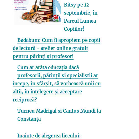
Bitsy pe 12
septembrie, în
Parcul Lumea
Copiilor!
Badabum: Cum îi apropiem pe copii
de lectură - atelier online gratuit
pentru părinți și profesori
Cum ar arăta educația dacă
profesorii, părinții și specialiștii ar
începe, în sfârșit, să vorbească unii cu
alții, în înțelegere și acceptare
reciprocă?
Turneu Madrigal și Cantus Mundi la
Constanța
Înainte de alegerea liceului: