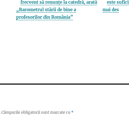
frecvent să renunțe la catedră, arată
este sufici
„Barometrul stării de bine a
mai des
profesorilor din România”
.
Câmpurile obligatorii sunt marcate cu
*