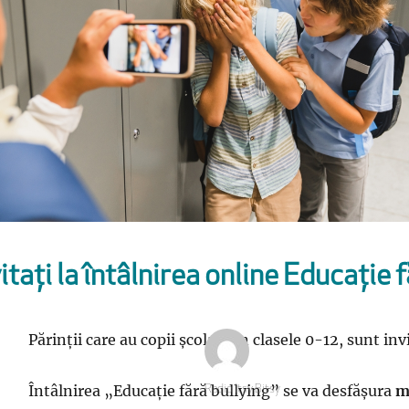
vitați la întâlnirea online Educație 
Părinții care au copii școlari, în clasele 0-12, sunt in
Întâlnirea „Educație fără bullying” se va desfășura
m
Autor
Radio Itsy Bitsy