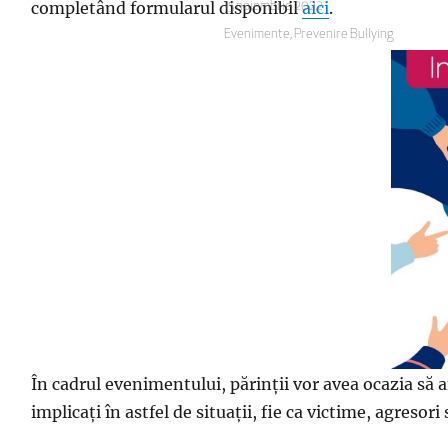
completând formularul disponibil
aici
.
Publicat
15 noiembrie 2022
pe
Categorii
Evenimente
,
Prevenire Bullying
În cadrul evenimentului, părinții vor avea ocazia să a
implicați în astfel de situații, fie ca victime, agresori