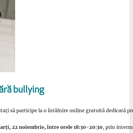
fără bullying
vitați să participe la o întâlnire online gratuită dedicată p
arți, 22 noiembrie, între orele 18:30-20:30
, prin interm