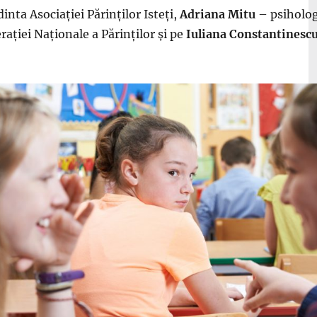
inta Asociației Părinților Isteți,
Adriana Mitu
– psiholog
ației Naționale a Părinților și pe
Iuliana Constantinesc