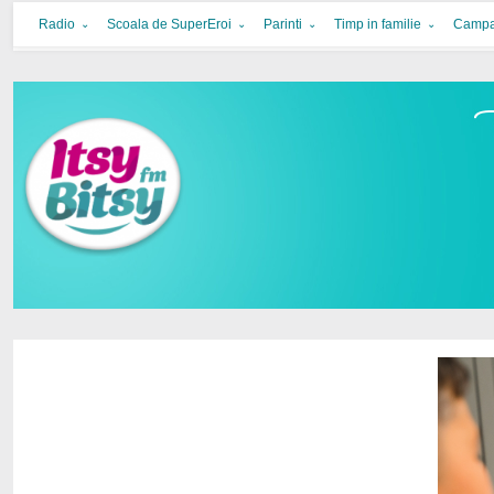
Itsy Bitsy
bucurie in familie
Radio
Scoala de SuperEroi
Parinti
Timp in familie
Campa