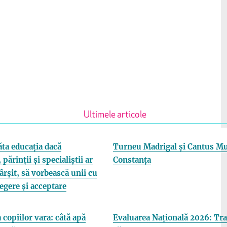
Ultimele articole
ta educația dacă
Turneu Madrigal și Cantus Mu
 părinții și specialiștii ar
Constanța
fârșit, să vorbească unii cu
elegere și acceptare
 copiilor vara: câtă apă
Evaluarea Națională 2026: Tra