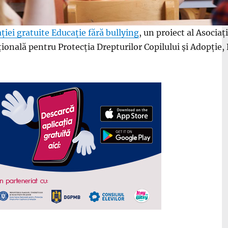
ției gratuite Educație fără bullying
, un proiect al Asociați
nală pentru Protecția Drepturilor Copilului și Adopție, D