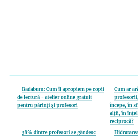
Badabum: Cum îi apropiem pe copii
Cum ar ară
de lectură - atelier online gratuit
profesorii,
pentru părinți și profesori
începe, în s
alții, în înț
reciprocă?
38% dintre profesori se gândesc
Hidratarea