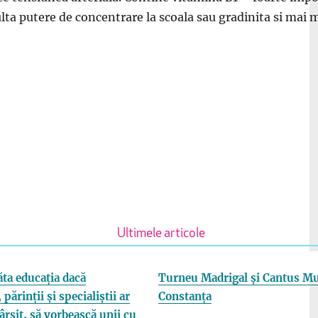
a putere de concentrare la scoala sau gradinita si mai m
Ultimele articole
ta educația dacă
Turneu Madrigal și Cantus Mu
 părinții și specialiștii ar
Constanța
fârșit, să vorbească unii cu