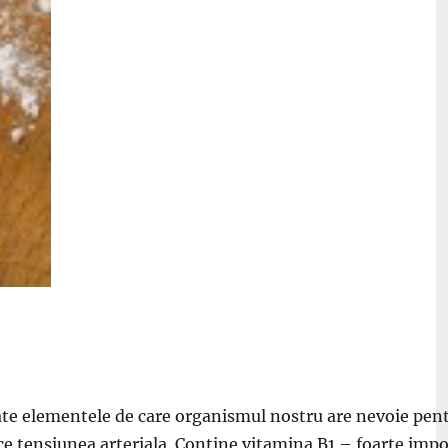
te elementele de care organismul nostru are nevoie pentr
e tensiunea arteriala. Contine vitamina B1 – foarte impor