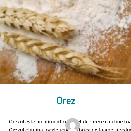
Orez
Orezul este un aliment complet deoarece contine toa
Orezul elimina foarte repede starea de foame si reduc