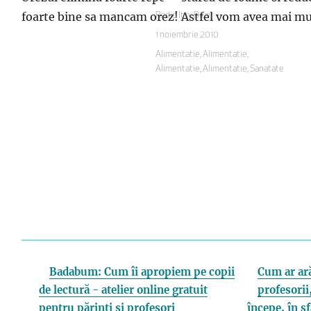
foarte bine sa mancam orez! Astfel vom avea mai mult
Autor
Radio Itsy Bitsy
Publicat
1 noiembrie 2010
pe
Categorii
Alimentatie
,
Alimentatie
,
Alimentatie
,
Alimentatie
,
Sanatate
Badabum: Cum îi apropiem pe copii
Cum ar ară
de lectură - atelier online gratuit
profesorii,
pentru părinți și profesori
începe, în s