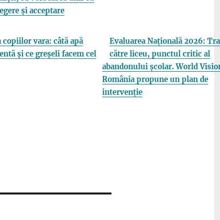
elegere și acceptare
 copiilor vara: câtă apă
Evaluarea Națională 2026: Tra
entă și ce greșeli facem cel
către liceu, punctul critic al
abandonului școlar. World Visio
România propune un plan de
intervenție