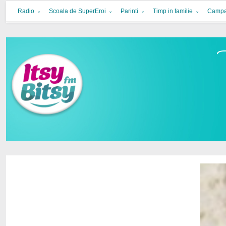
Itsy Bitsy
bucurie in familie
Radio
Scoala de SuperEroi
Parinti
Timp in familie
Campa