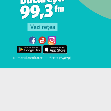
Numarul ascultatorului *ITSY (*4879)