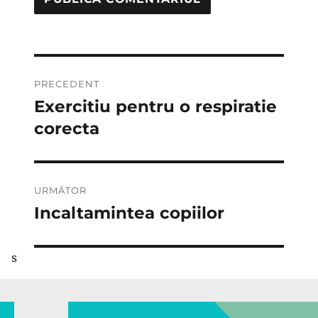
Navigare
PRECEDENT
în
Exercitiu pentru o respiratie
Articolul
anterior:
corecta
articole
URMĂTOR
Incaltamintea copiilor
Articolul
următor:
s