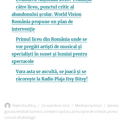
către liceu, punctul critic al
abandonului școlar. World Vision
România propune un plan de
intervenție
Primul liceu din România unde se
vor pregăti artiști de musical și
specialiști în sunet și lumini pentru
spectacole
Vara asta se ascultă, se joacă și se
răcorește la Radio Plaja Itsy Bitsy!
Autor
Publicat
Categorii
Etichete
Radio Itsy Bitsy
25 noiembrie 2014
Meditatii la minut
daniela
pe
goicea
,
meditatii la minut
,
ochelarii copilului
,
prescriptie de ochelari
,
primul
consult oftalmologic