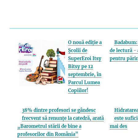
O nouă ediție a
Badabum: 
Școlii de
de lectură - 
SuperEroi Itsy
pentru părin
Bitsy pe 12
septembrie, în
Parcul Lumea
Copiilor!
38% dintre profesori se gândesc
Hidratarea
frecvent să renunțe la catedră, arată
este sufici
„Barometrul stării de bine a
mai des
profesorilor din România”