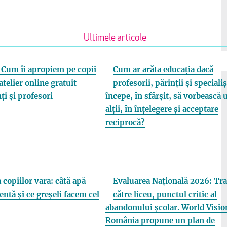
Ultimele articole
Cum îi apropiem pe copii
Cum ar arăta educația dacă
atelier online gratuit
profesorii, părinții și specialiș
ți și profesori
începe, în sfârșit, să vorbească 
alții, în înțelegere și acceptare
reciprocă?
 copiilor vara: câtă apă
Evaluarea Națională 2026: Tra
entă și ce greșeli facem cel
către liceu, punctul critic al
abandonului școlar. World Visio
România propune un plan de