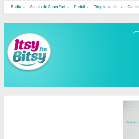
Itsy Bitsy
bucurie in familie
Radio
Scoala de SuperEroi
Parinti
Timp in familie
Campa