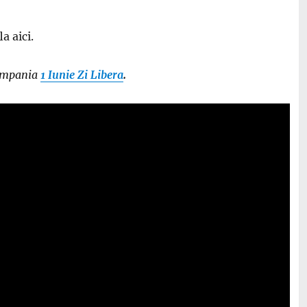
a aici.
campania
1 Iunie Zi Libera
.