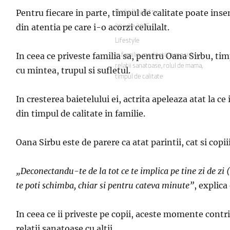
Pentru fiecare in parte, timpul de calitate poate insem
Autor
Radio Itsy Bitsy
din atentia pe care i-o acorzi celuilalt.
Publicat
29 iulie 2016
pe
Categorii
Lifestyle
In ceea ce priveste familia sa, pentru Oana Sirbu, timp
Etichete
in familie
,
meditatii
,
oana sirbu
,
relatii sanatoase
,
rolul de mama
,
cu mintea, trupul si sufletul.
timpul de calitate
In cresterea baietelului ei, actrita apeleaza atat la c
din timpul de calitate in familie.
Oana Sirbu este de parere ca atat parintii, cat si cop
„Deconectandu-te de la tot ce te implica pe tine zi de zi (s
te poti schimba, chiar si pentru cateva minute”
, explica 
In ceea ce ii priveste pe copii, aceste momente contri
relatii sanatoase cu altii.