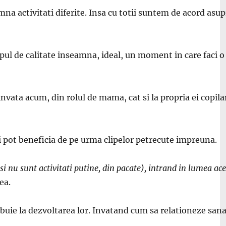
na activitati diferite. Insa cu totii suntem de acord asupr
ul de calitate inseamna, ideal, un moment in care faci o ac
e invata acum, din rolul de mama, cat si la propria ei copila
iii pot beneficia de pe urma clipelor petrecute impreuna.
i nu sunt activitati putine, din pacate), intrand in lumea aceast
ea.
buie la dezvoltarea lor. Invatand cum sa relationeze sanato