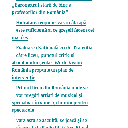
„Barometrul stării de bine a
profesorilor din România”
Hidratarea copiilor vara: câtă apă
este suficientă și ce greșeli facem cel
mai des
Evaluarea Națională 2026: Tranziția
către liceu, punctul critic al
abandonului școlar. World Vision
România propune un plan de
intervenție
Primul liceu din România unde se
vor pregăti artiști de musical și
specialiști în sunet și lumini pentru
spectacole
Vara asta se ascultă, se joacă și se
răcorește la Radio Plaja Itsy Bitsy!