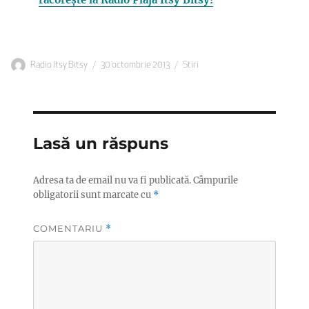
Autor
Publicat
Categorii
Radio Itsy Bitsy
30 octombrie 2013
Stiri
pe
Lasă un răspuns
Adresa ta de email nu va fi publicată.
Câmpurile
obligatorii sunt marcate cu
*
COMENTARIU
*