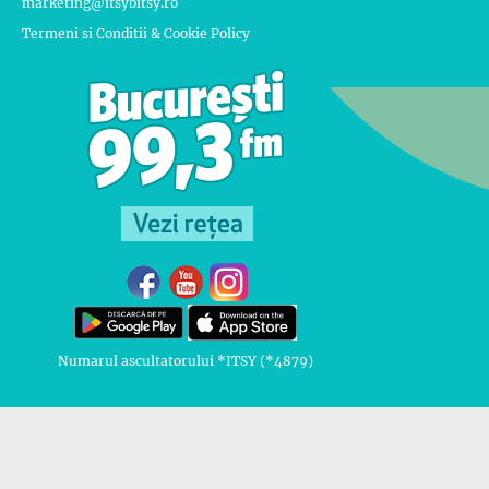
marketing@itsybitsy.ro
Termeni si Conditii & Cookie Policy
Numarul ascultatorului *ITSY (*4879)