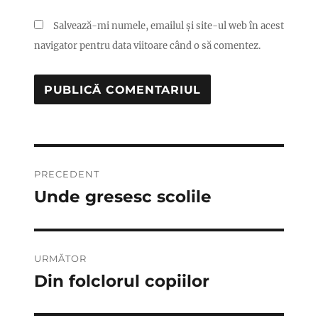
Salvează-mi numele, emailul și site-ul web în acest
navigator pentru data viitoare când o să comentez.
Navigare
PRECEDENT
în
Unde gresesc scolile
Articolul
anterior:
articole
URMĂTOR
Din folclorul copiilor
Articolul
următor: