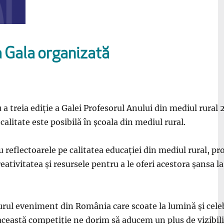
a Gala organizată
 a treia ediție a Galei Profesorul Anului din mediul rural
 calitate este posibilă în școala din mediul rural.
 reflectoarele pe calitatea educației din mediul rural, pr
 creativitatea și resursele pentru a le oferi acestora șansa
urul eveniment din România care scoate la lumină și celeb
această competiție ne dorim să aducem un plus de vizibilit