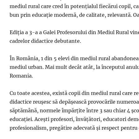
mediul rural care cred în potențialul fiecărui copil, ca
bun prin educație modernă, de calitate, relevantă. O
Ediția a 3-a a Galei Profesorului din Mediul Rural vi
cadrelor didactice debutante.
În România, 1 din 5 elevi din mediul rural abandonează
mediul urban. Mai mult decât atât, la începutul anului 
Romania.
Cu toate acestea, există copii din mediul rural care re
didactice reușesc să depășească provocările numeroase
săptămână, normele împărțite între 3 sau chiar 4 școli
educației. Acești profesori, învățători, educatori demo
profesionalism, pregătire adecvată și respect pentru 