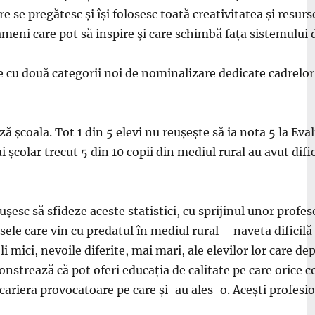
re se pregătesc și își folosesc toată creativitatea și resur
ameni care pot să inspire și care schimbă fața sistemului
ne cu două categorii noi de nominalizare dedicate cadrelor
 școala. Tot 1 din 5 elevi nu reușește să ia nota 5 la Eva
școlar trecut 5 din 10 copii din mediul rural au avut dific
ușesc să sfideze aceste statistici, cu sprijinul unor profes
le care vin cu predatul în mediul rural – naveta dificilă 
 mici, nevoile diferite, mai mari, ale elevilor lor care d
nstrează că pot oferi educația de calitate pe care orice co
cariera provocatoare pe care și-au ales-o. Acești profesio