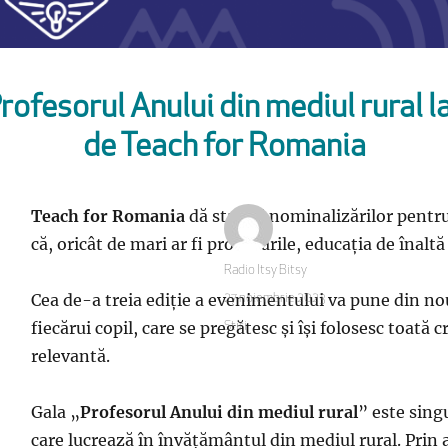
ofesorul Anului din mediul rural l
de Teach for Romania
Teach for Romania
dă startul nominalizărilor pentru
că, oricât de mari ar fi provocările, educația de înaltă
Autor
Radio Itsy Bitsy
Cea de-a treia ediție a evenimentului va pune din nou
Publicat
27 noiembrie 2023
pe
fiecărui copil, care se pregătesc și își folosesc toată
Categorii
Stiri
relevantă.
Gala „
Profesorul Anului din mediul rural
” este sing
care lucrează în învățământul din mediul rural. Prin 