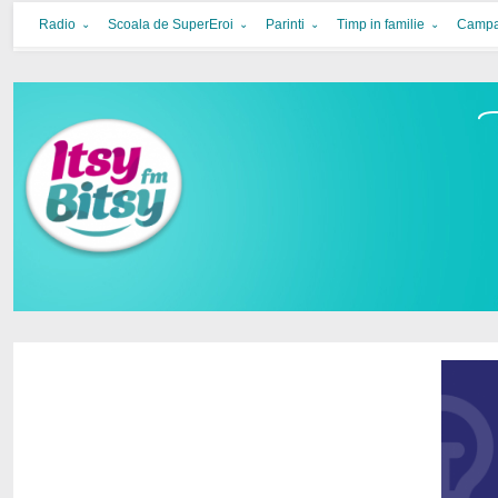
Itsy Bitsy
bucurie in familie
Radio
Scoala de SuperEroi
Parinti
Timp in familie
Campa