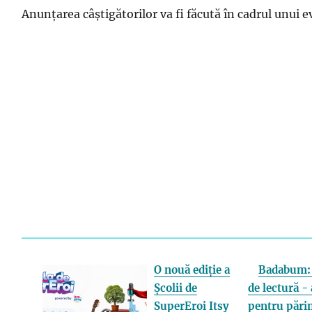
Anunțarea câștigătorilor va fi făcută în cadrul unui 
O nouă ediție a
Badabum: 
Școlii de
de lectură - 
SuperEroi Itsy
pentru părin