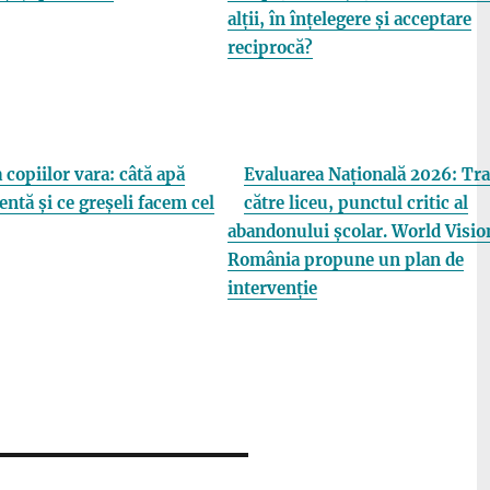
alții, în înțelegere și acceptare
reciprocă?
 copiilor vara: câtă apă
Evaluarea Națională 2026: Tra
entă și ce greșeli facem cel
către liceu, punctul critic al
abandonului școlar. World Visio
România propune un plan de
intervenție