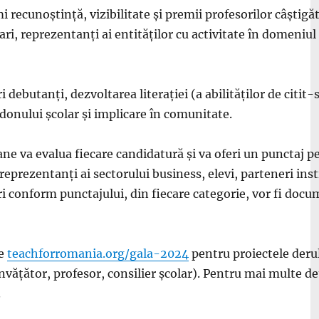
 recunoștință, vizibilitate și premii profesorilor câștigăt
olari, reprezentanți ai entităților cu activitate în domeniu
debutanți, dezvoltarea literației (a abilităților de citit-
donului școlar și implicare în comunitate.
ne va evalua fiecare candidatură și va oferi un punctaj pe 
, reprezentanți ai sectorului business, elevi, parteneri in
 conform punctajului, din fiecare categorie, vor fi docum
pe
teachforromania.org/gala-2024
pentru proiectele deru
nvățător, profesor, consilier școlar). Pentru mai multe de
.