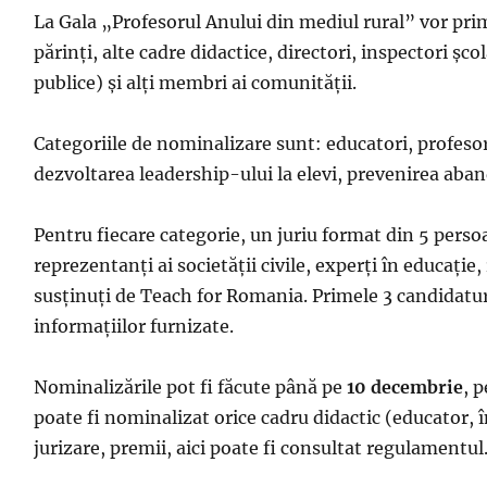
La Gala „Profesorul Anului din mediul rural” vor primi
părinți, alte cadre didactice, directori, inspectori șc
publice) și alți membri ai comunității.
Categoriile de nominalizare sunt: educatori, profesori 
dezvoltarea leadership-ului la elevi, prevenirea aban
Pentru fiecare categorie, un juriu format din 5 persoa
reprezentanți ai societății civile, experți în educație
susținuți de Teach for Romania. Primele 3 candidaturi
informațiilor furnizate.
Nominalizările pot fi făcute până pe
10 decembrie
, 
poate fi nominalizat orice cadru didactic (educator, î
jurizare, premii, aici poate fi consultat regulamentul