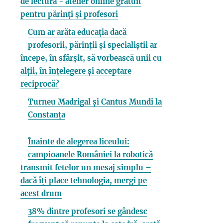
de lectură - atelier online gratuit
pentru părinți și profesori
Cum ar arăta educația dacă
profesorii, părinții și specialiștii ar
începe, în sfârșit, să vorbească unii cu
alții, în înțelegere și acceptare
reciprocă?
Turneu Madrigal și Cantus Mundi la
Constanța
Înainte de alegerea liceului:
campioanele României la robotică
transmit fetelor un mesaj simplu –
dacă îți place tehnologia, mergi pe
acest drum
38% dintre profesori se gândesc