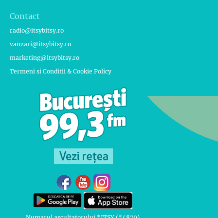
Contact
radio@itsybitsy.ro
vanzari@itsybitsy.ro
marketing@itsybitsy.ro
Termeni si Conditii & Cookie Policy
Numarul ascultatorului *ITSY (*4879)