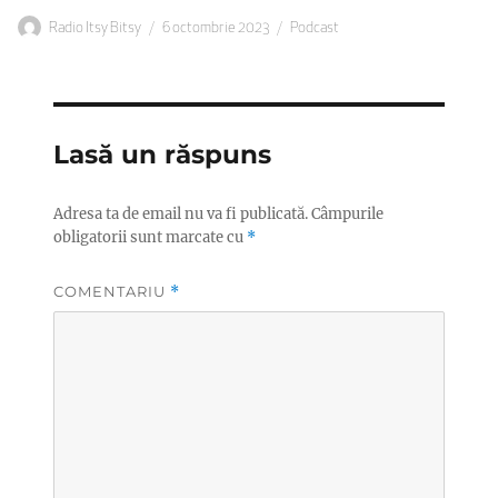
Autor
Publicat
Categorii
Radio Itsy Bitsy
6 octombrie 2023
Podcast
pe
Lasă un răspuns
Adresa ta de email nu va fi publicată.
Câmpurile
obligatorii sunt marcate cu
*
COMENTARIU
*