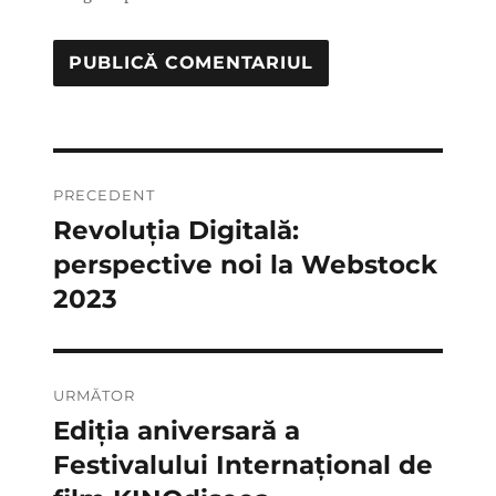
Navigare
PRECEDENT
în
Revoluția Digitală:
Articolul
anterior:
perspective noi la Webstock
articole
2023
URMĂTOR
Ediția aniversară a
Articolul
următor:
Festivalului Internațional de