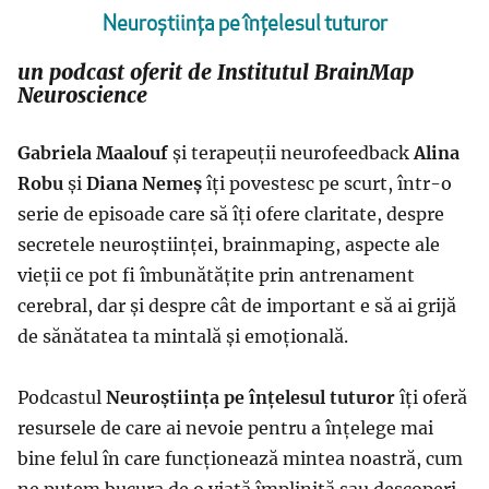
Neuroștiința pe înțelesul tuturor
un podcast oferit de Institutul BrainMap
Neuroscience
Gabriela Maalouf
și terapeuții neurofeedback
Alina
Robu
și
Diana Nemeș
îți povestesc pe scurt, într-o
serie de episoade care să îți ofere claritate, despre
secretele neuroștiinței, brainmaping, aspecte ale
vieții ce pot fi îmbunătățite prin antrenament
cerebral, dar și despre cât de important e să ai grijă
de sănătatea ta mintală și emoțională.
Podcastul
Neuroștiința pe înțelesul tuturor
îți oferă
resursele de care ai nevoie pentru a înțelege mai
bine felul în care funcționează mintea noastră, cum
ne putem bucura de o viață împlinită sau descoperi