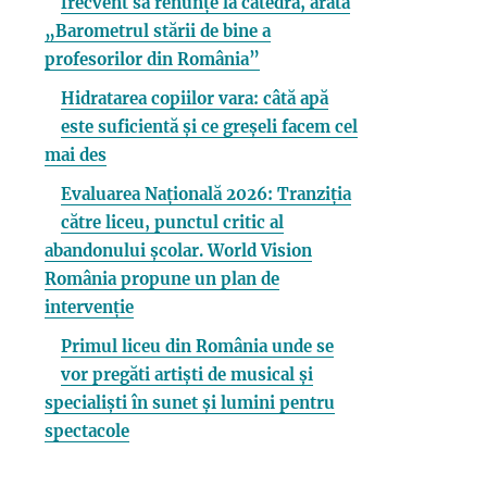
frecvent să renunțe la catedră, arată
„Barometrul stării de bine a
profesorilor din România”
Hidratarea copiilor vara: câtă apă
este suficientă și ce greșeli facem cel
mai des
Evaluarea Națională 2026: Tranziția
către liceu, punctul critic al
abandonului școlar. World Vision
România propune un plan de
intervenție
Primul liceu din România unde se
vor pregăti artiști de musical și
specialiști în sunet și lumini pentru
spectacole