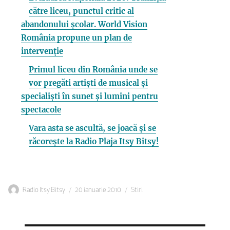
către liceu, punctul critic al
abandonului școlar. World Vision
România propune un plan de
intervenție
Primul liceu din România unde se
vor pregăti artiști de musical și
specialiști în sunet și lumini pentru
spectacole
Vara asta se ascultă, se joacă și se
răcorește la Radio Plaja Itsy Bitsy!
Autor
Publicat
Categorii
Radio Itsy Bitsy
20 ianuarie 2010
Stiri
pe