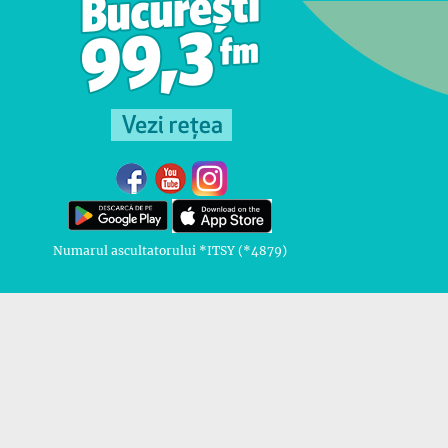
Numarul ascultatorului *ITSY (*4879)