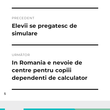
Navigare
PRECEDENT
în
Elevii se pregatesc de
Articolul
anterior:
simulare
articole
URMĂTOR
In Romania e nevoie de
Articolul
următor:
centre pentru copiii
dependenti de calculator
s