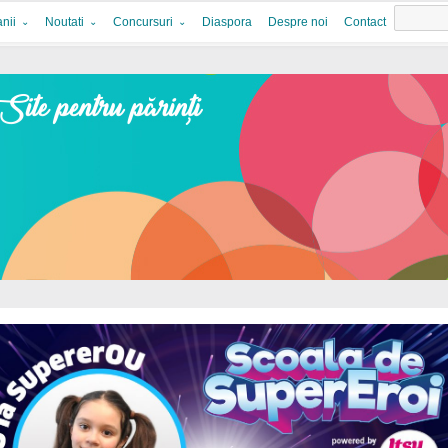
nii
Noutati
Concursuri
Diaspora
Despre noi
Contact