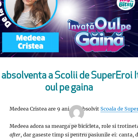
absolventa a Scolii de SuperEroi It
oul pe gaina
Medeea Cristea are 9 ani si a absolvit
Scoala de Super
Medeea adora sa mearga pe bicicleta, role si trotineta
Autor
Radio Itsy Bitsy
after
, dar gaseste timp si pentru pasiunile ei: canta, 
Publicat
7 martie 2022