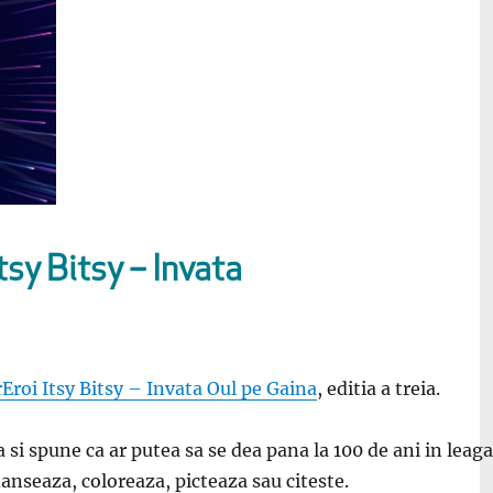
sy Bitsy – Invata
Eroi Itsy Bitsy – Invata Oul pe Gaina
, editia a treia.
 si spune ca ar putea sa se dea pana la 100 de ani in leag
danseaza, coloreaza, picteaza sau citeste.