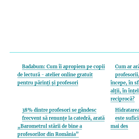
Badabum: Cum îi apropiem pe copii
Cum ar ară
de lectură - atelier online gratuit
profesorii,
pentru părinți și profesori
începe, în s
alții, în înț
reciprocă?
38% dintre profesori se gândesc
Hidratarea
frecvent să renunțe la catedră, arată
este sufici
„Barometrul stării de bine a
mai des
profesorilor din România”