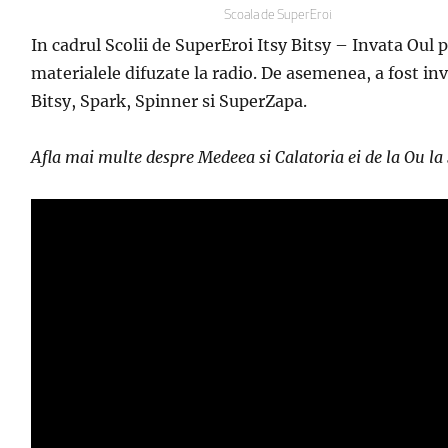
pe
Categorii
Scoala de SuperEroi
In cadrul Scolii de SuperEroi Itsy Bitsy – Invata Oul
materialele difuzate la radio. De asemenea, a fost invi
Bitsy, Spark, Spinner si SuperZapa.
Afla mai multe despre Medeea si Calatoria ei de la Ou l