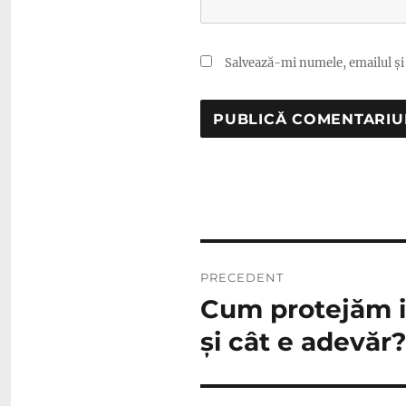
Salvează-mi numele, emailul și 
Navigare
PRECEDENT
în
Cum protejăm im
Articolul
anterior:
articole
și cât e adevăr