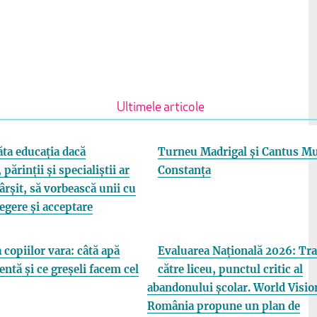
Ultimele articole
ta educația dacă
Turneu Madrigal și Cantus Mu
 părinții și specialiștii ar
Constanța
fârșit, să vorbească unii cu
elegere și acceptare
 copiilor vara: câtă apă
Evaluarea Națională 2026: Tra
entă și ce greșeli facem cel
către liceu, punctul critic al
abandonului școlar. World Visio
România propune un plan de