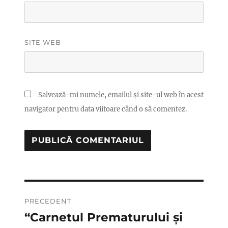
SITE WEB
Salvează-mi numele, emailul și site-ul web în acest
navigator pentru data viitoare când o să comentez.
Navigare
PRECEDENT
în
“Carnetul Prematurului și
Articolul