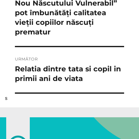
anterior:
Nou Născutului Vulnerabil”
articole
pot îmbunătăți calitatea
vieții copiilor născuți
prematur
URMĂTOR
Relatia dintre tata si copil in
Articolul
următor:
primii ani de viata
s