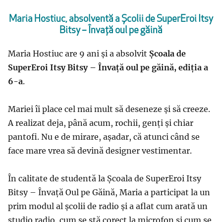
Maria Hostiuc, absolventă a Școlii de SuperEroi Itsy
Bitsy – Învață oul pe găină
Maria Hostiuc are 9 ani și a absolvit
Școala de
SuperEroi Itsy Bitsy – Învață oul pe găină, ediția a
6-a
.
Mariei îi place cel mai mult să deseneze și să creeze.
A realizat deja, până acum, rochii, genți și chiar
pantofi. Nu e de mirare, așadar, că atunci când se
face mare vrea să devină designer vestimentar.
În calitate de studentă la Școala de SuperEroi Itsy
Bitsy – Învață Oul pe Găină, Maria a participat la un
prim modul al școlii de radio și a aflat cum arată un
studio radio, cum se stă corect la microfon și cum se