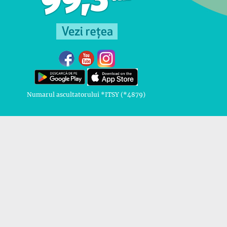
Numarul ascultatorului *ITSY (*4879)