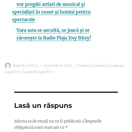
vor pregăti artiști de musical și
specialiști în sunet și lumini pentru
spectacole
Vara asta se ascultă, se joacă și se
răcorește la Radio Plaja Itsy Bitsy!
Autor
Publicat
Categorii
Radio Itsy Bitsy
13 noiembrie 2023
Invata Oul pe Gaina
,
Scoala de
pe
SuperEroi
,
Scoala de SuperEroi
Lasă un răspuns
Adresa ta de email nu va fi publicată.
Câmpurile
obligatorii sunt marcate cu
*