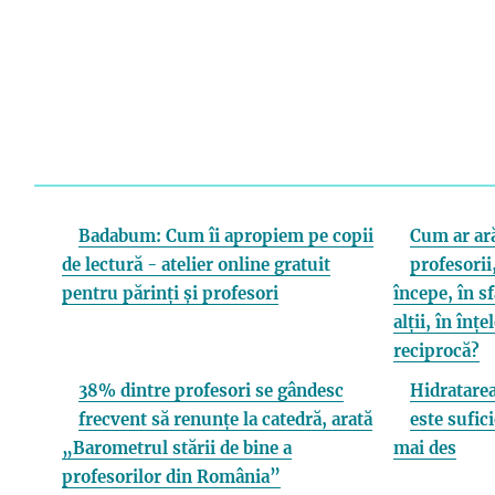
Badabum: Cum îi apropiem pe copii
Cum ar ară
de lectură - atelier online gratuit
profesorii,
pentru părinți și profesori
începe, în s
alții, în înț
reciprocă?
38% dintre profesori se gândesc
Hidratarea
frecvent să renunțe la catedră, arată
este sufici
„Barometrul stării de bine a
mai des
profesorilor din România”