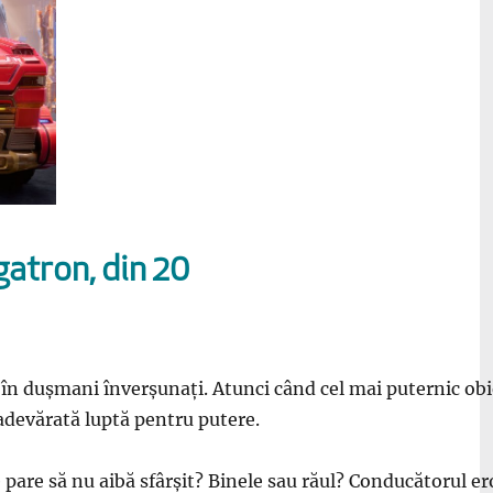
atron, din 20
a în dușmani înverșunați. Atunci când cel mai puternic obi
adevărată luptă pentru putere.
ce pare să nu aibă sfârșit? Binele sau răul? Conducătorul 