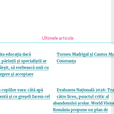
Ultimele articole
ta educația dacă
Turneu Madrigal și Cantus Mu
 părinții și specialiștii ar
Constanța
fârșit, să vorbească unii cu
elegere și acceptare
 copiilor vara: câtă apă
Evaluarea Națională 2026: Tra
entă și ce greșeli facem cel
către liceu, punctul critic al
abandonului școlar. World Visio
România propune un plan de