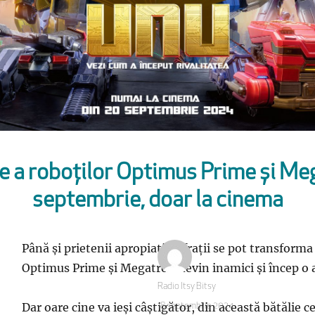
e a roboților Optimus Prime și Meg
septembrie, doar la cinema
Până și prietenii apropiați ca frații se pot transform
Optimus Prime și Megatron devin inamici și încep o 
Autor
Radio Itsy Bitsy
Dar oare cine va ieși câștigător, din această bătălie 
Publicat
18 septembrie 2024