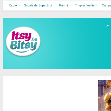
Itsy Bitsy
bucurie in familie
Radio
Scoala de SuperEroi
Parinti
Timp in familie
Campa