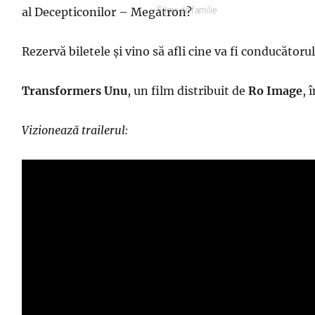
pe
al Decepticonilor – Megatron?
Categorii
Filme de familie
Rezervă biletele și vino să afli cine va fi conducătoru
Transformers Unu
, un film distribuit de
Ro Image
, 
Vizionează trailerul: